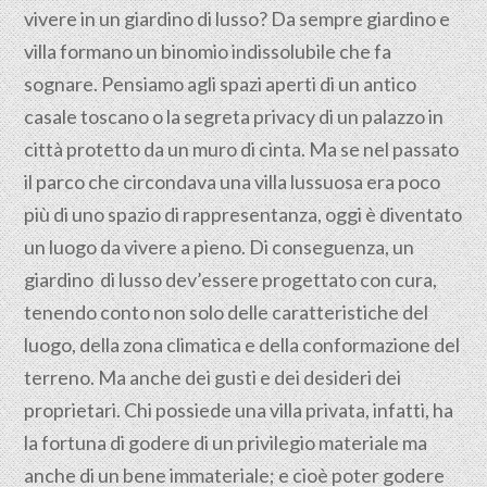
vivere in un giardino di lusso? Da sempre giardino e
villa formano un binomio indissolubile che fa
sognare. Pensiamo agli spazi aperti di un antico
casale toscano o la segreta privacy di un palazzo in
città protetto da un muro di cinta. Ma se nel passato
il parco che circondava una villa lussuosa era poco
più di uno spazio di rappresentanza, oggi è diventato
un luogo da vivere a pieno. Di conseguenza, un
giardino di lusso dev’essere progettato con cura,
tenendo conto non solo delle caratteristiche del
luogo, della zona climatica e della conformazione del
terreno. Ma anche dei gusti e dei desideri dei
proprietari. Chi possiede una villa privata, infatti, ha
la fortuna di godere di un privilegio materiale ma
anche di un bene immateriale; e cioè poter godere