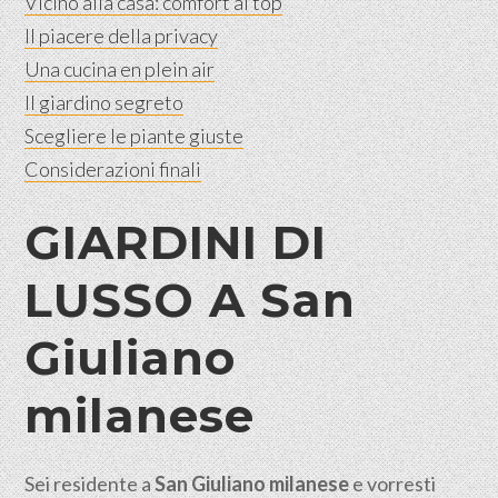
Vicino alla casa: comfort al top
Il piacere della privacy
Una cucina en plein air
Il giardino segreto
Scegliere le piante giuste
Considerazioni finali
GIARDINI DI
LUSSO A
San
Giuliano
milanese
Sei residente a
San Giuliano milanese
e vorresti