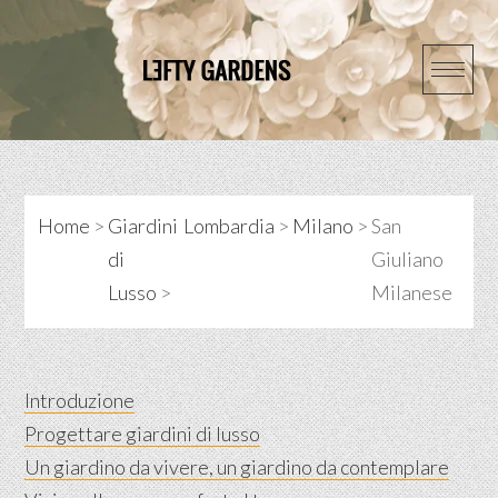
Skip
to
content
Home
>
Giardini
Lombardia
>
Milano
>
San
di
Giuliano
Lusso
>
Milanese
Introduzione
Progettare giardini di lusso
Un giardino da vivere, un giardino da contemplare