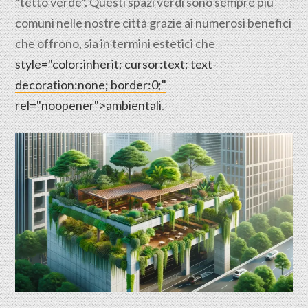
“tetto verde”. Questi spazi verdi sono sempre più
comuni nelle nostre città grazie ai numerosi benefici
che offrono, sia in termini estetici che
style="color:inherit; cursor:text; text-
decoration:none; border:0;"
rel="noopener">ambientali
.