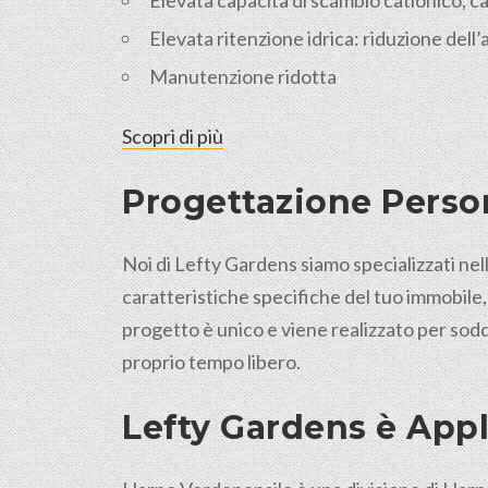
Elevata capacità di scambio cationico, cap
Elevata ritenzione idrica: riduzione dell
Manutenzione ridotta
Scopri di più
Progettazione Person
Noi di Lefty Gardens siamo specializzati nell
caratteristiche specifiche del tuo immobile,
progetto è unico e viene realizzato per sodd
proprio tempo libero.
Lefty Gardens è Appl