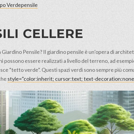
rpo Verdepensile
ILI
CELLERE
n Giardino Pensile? Il giardino pensile è un’opera di archit
ini possono essere realizzati a livello del terreno, ad esem
inisce “tetto verde”. Questi spazi verdi sono sempre più com
 che
style="color:inherit; cursor:text; text-decoration:no