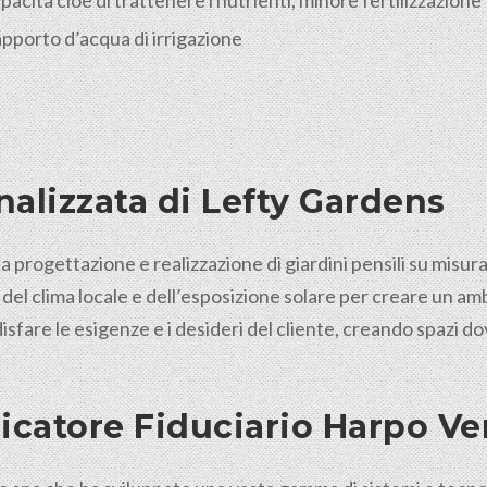
acità cioè di trattenere i nutrienti, minore fertilizzazione
’apporto d’acqua di irrigazione
alizzata di Lefty Gardens
a progettazione e realizzazione di giardini pensili su misur
 del clima locale e dell’esposizione solare per creare un a
isfare le esigenze e i desideri del cliente, creando spazi 
icatore Fiduciario Harpo V