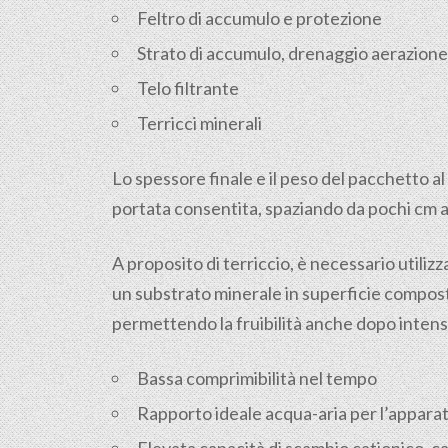
Feltro di accumulo e protezione
Strato di accumulo, drenaggio aerazione
Telo filtrante
Terricci minerali
Lo spessore finale e il peso del pacchetto 
portata consentita, spaziando da pochi cm a
A proposito di terriccio, è necessario utiliz
un substrato minerale in superficie composto
permettendo la fruibilità anche dopo intens
Bassa comprimibilità nel tempo
Rapporto ideale acqua-aria per l’apparat