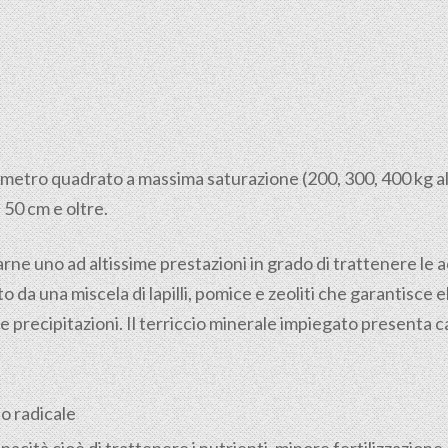
al metro quadrato a massima saturazione (200, 300, 400 kg a
 50 cm e oltre.
zarne uno ad altissime prestazioni in grado di trattenere le
 da una miscela di lapilli, pomice e zeoliti che garantisce
e precipitazioni. Il terriccio minerale impiegato presenta 
o radicale