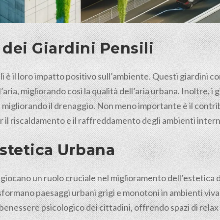
dei Giardini Pensili
ili è il loro impatto positivo sull’ambiente. Questi giardini
ria, migliorando così la qualità dell’aria urbana. Inoltre, i g
e migliorando il drenaggio. Non meno importante è il contrib
il riscaldamento e il raffreddamento degli ambienti intern
stetica Urbana
li giocano un ruolo cruciale nel miglioramento dell’estetica 
asformano paesaggi urbani grigi e monotoni in ambienti vivac
l benessere psicologico dei
cittadini
, offrendo spazi di relax