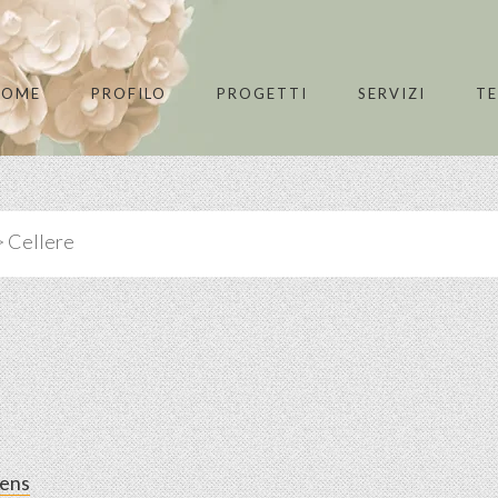
HOME
PROFILO
PROGETTI
SERVIZI
T
>
Cellere
dens