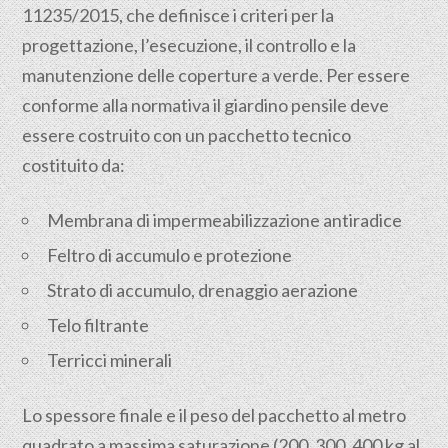
11235/2015, che definisce i criteri per la
progettazione, l’esecuzione, il controllo e la
manutenzione delle coperture a verde. Per essere
conforme alla normativa il giardino pensile deve
essere costruito con un pacchetto tecnico
costituito da:
Membrana di impermeabilizzazione antiradice
Feltro di accumulo e protezione
Strato di accumulo, drenaggio aerazione
Telo filtrante
Terricci minerali
Lo spessore finale e il peso del pacchetto al metro
quadrato a massima saturazione (200, 300, 400 kg al