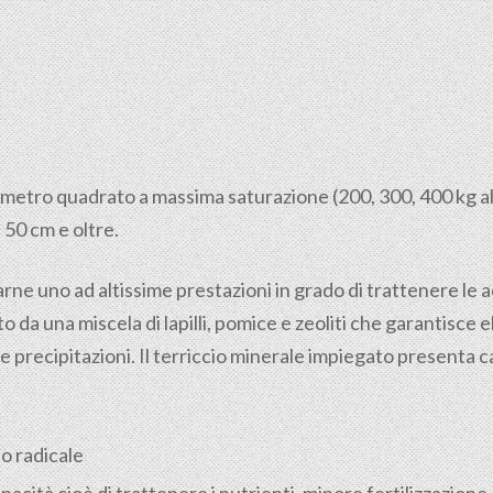
al metro quadrato a massima saturazione (200, 300, 400 kg a
 50 cm e oltre.
zarne uno ad altissime prestazioni in grado di trattenere le
 da una miscela di lapilli, pomice e zeoliti che garantisce
e precipitazioni. Il terriccio minerale impiegato presenta 
o radicale