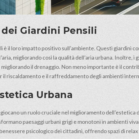
dei Giardini Pensili
ili è il loro impatto positivo sull’ambiente. Questi giardini
ria, migliorando così la qualità dell’aria urbana. Inoltre, i g
e migliorando il drenaggio. Non meno importante è il contrib
il riscaldamento e il raffreddamento degli ambienti intern
stetica Urbana
li giocano un ruolo cruciale nel miglioramento dell’estetica 
asformano paesaggi urbani grigi e monotoni in ambienti vivac
l benessere psicologico dei
cittadini
, offrendo spazi di relax