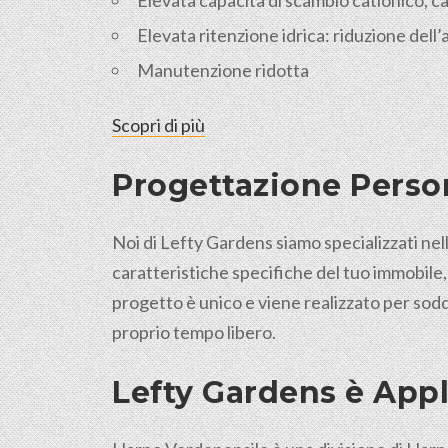
Elevata capacità di scambio cationico, cap
Elevata ritenzione idrica: riduzione dell
Manutenzione ridotta
Scopri di più
Progettazione Person
Noi di Lefty Gardens siamo specializzati nell
caratteristiche specifiche del tuo immobile,
progetto è unico e viene realizzato per sodd
proprio tempo libero.
Lefty Gardens è Appl