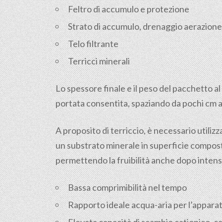
Feltro di accumulo e protezione
Strato di accumulo, drenaggio aerazione
Telo filtrante
Terricci minerali
Lo spessore finale e il peso del pacchetto 
portata consentita, spaziando da pochi cm a
A proposito di terriccio, è necessario utiliz
un substrato minerale in superficie composto
permettendo la fruibilità anche dopo intens
Bassa comprimibilità nel tempo
Rapporto ideale acqua-aria per l’apparat