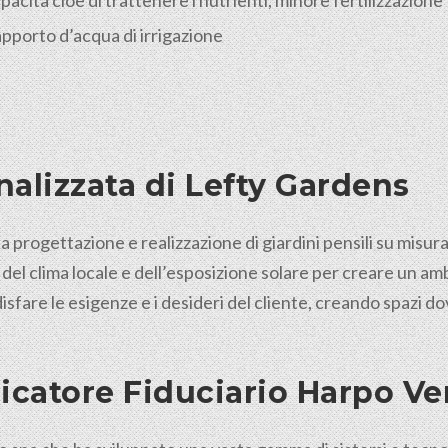
acità cioè di trattenere i nutrienti, minore fertilizzazione
’apporto d’acqua di irrigazione
alizzata di Lefty Gardens
a progettazione e realizzazione di giardini pensili su misur
 del clima locale e dell’esposizione solare per creare un a
isfare le esigenze e i desideri del cliente, creando spazi 
icatore Fiduciario Harpo V