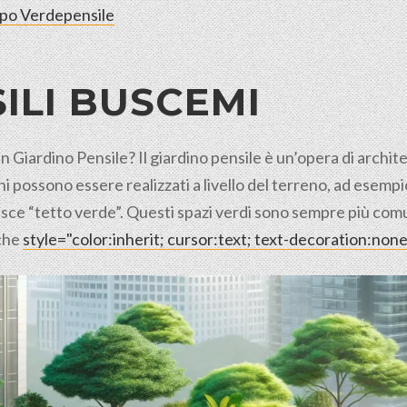
rpo Verdepensile
ILI
BUSCEMI
un Giardino Pensile? Il giardino pensile è un’opera di archi
ini possono essere realizzati a livello del terreno, ad esem
inisce “tetto verde”. Questi spazi verdi sono sempre più com
 che
style="color:inherit; cursor:text; text-decoration:no