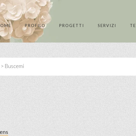
HOME
PROFILO
PROGETTI
SERVIZI
T
>
Buscemi
dens