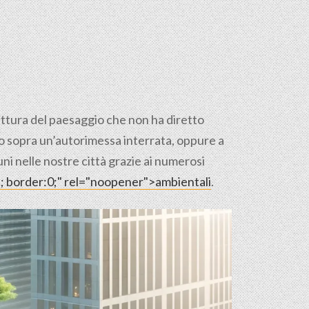
tettura del paesaggio che non ha diretto
pio sopra un’autorimessa interrata, oppure a
uni nelle nostre città grazie ai numerosi
ne; border:0;" rel="noopener">ambientali
.