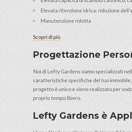
Elevata capacità di scambio cationico, cap
Elevata ritenzione idrica: riduzione dell
Manutenzione ridotta
Scopri di più
Progettazione Person
Noi di Lefty Gardens siamo specializzati nell
caratteristiche specifiche del tuo immobile,
progetto è unico e viene realizzato per sodd
proprio tempo libero.
Lefty Gardens è Appl