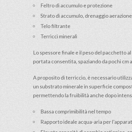
Feltro di accumulo e protezione
Strato di accumulo, drenaggio aerazione
Telo filtrante
Terricci minerali
Lo spessore finale e il peso del pacchetto 
portata consentita, spaziando da pochi cm a
A proposito di terriccio, è necessario utiliz
un substrato minerale in superficie composto
permettendo la fruibilità anche dopo intens
Bassa comprimibilità nel tempo
Rapporto ideale acqua-aria per l’apparat