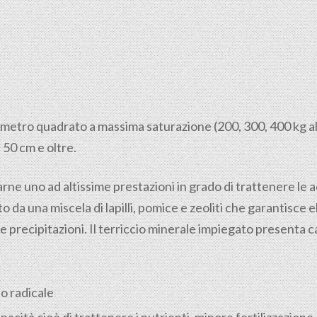
al metro quadrato a massima saturazione (200, 300, 400 kg a
 50 cm e oltre.
zarne uno ad altissime prestazioni in grado di trattenere le
 da una miscela di lapilli, pomice e zeoliti che garantisce
e precipitazioni. Il terriccio minerale impiegato presenta 
o radicale