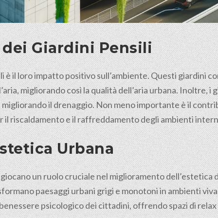
dei Giardini Pensili
ili è il loro impatto positivo sull’ambiente. Questi giardini
ria, migliorando così la qualità dell’aria urbana. Inoltre, i g
e migliorando il drenaggio. Non meno importante è il contrib
il riscaldamento e il raffreddamento degli ambienti intern
stetica Urbana
li giocano un ruolo cruciale nel miglioramento dell’estetica 
asformano paesaggi urbani grigi e monotoni in ambienti vivac
l benessere psicologico dei
cittadini
, offrendo spazi di relax