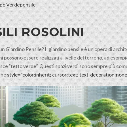
rpo Verdepensile
ILI
ROSOLINI
 un Giardino Pensile? Il giardino pensile è un’opera di arch
ini possono essere realizzati a livello del terreno, ad esem
inisce “tetto verde”. Questi spazi verdi sono sempre più com
 che
style="color:inherit; cursor:text; text-decoration:no