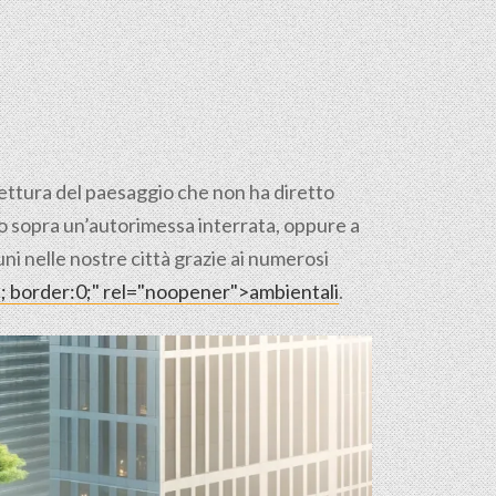
itettura del paesaggio che non ha diretto
pio sopra un’autorimessa interrata, oppure a
uni nelle nostre città grazie ai numerosi
ne; border:0;" rel="noopener">ambientali
.