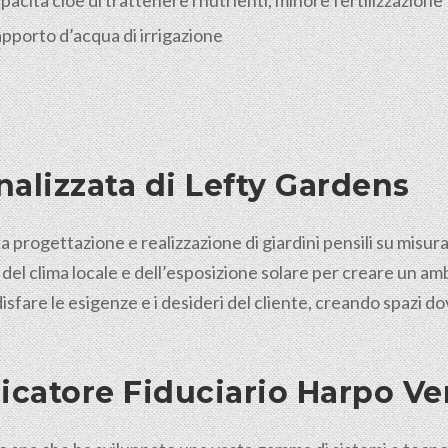
acità cioè di trattenere i nutrienti, minore fertilizzazione
’apporto d’acqua di irrigazione
alizzata di Lefty Gardens
a progettazione e realizzazione di giardini pensili su misur
 del clima locale e dell’esposizione solare per creare un a
isfare le esigenze e i desideri del cliente, creando spazi 
icatore Fiduciario Harpo V