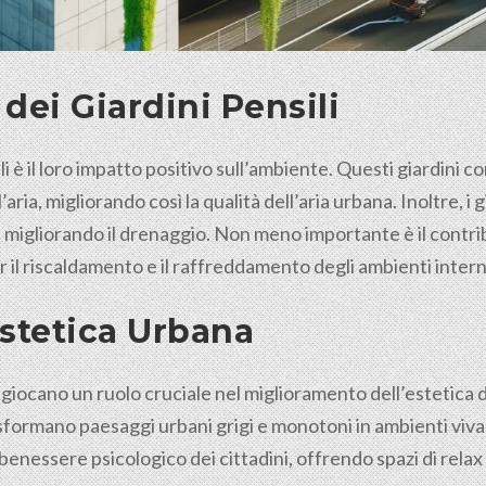
dei Giardini Pensili
ili è il loro impatto positivo sull’ambiente. Questi giardini
ria, migliorando così la qualità dell’aria urbana. Inoltre, i g
e migliorando il drenaggio. Non meno importante è il contrib
il riscaldamento e il raffreddamento degli ambienti intern
stetica Urbana
li giocano un ruolo cruciale nel miglioramento dell’estetica 
asformano paesaggi urbani grigi e monotoni in ambienti vivac
l benessere psicologico dei
cittadini
, offrendo spazi di relax