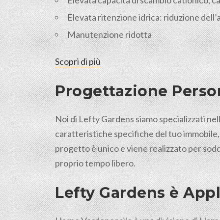
Elevata capacità di scambio cationico, cap
Elevata ritenzione idrica: riduzione dell
Manutenzione ridotta
Scopri di più
Progettazione Person
Noi di Lefty Gardens siamo specializzati nell
caratteristiche specifiche del tuo immobile,
progetto è unico e viene realizzato per sodd
proprio tempo libero.
Lefty Gardens è Appl