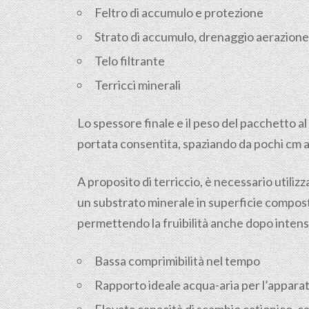
Feltro di accumulo e protezione
Strato di accumulo, drenaggio aerazione
Telo filtrante
Terricci minerali
Lo spessore finale e il peso del pacchetto 
portata consentita, spaziando da pochi cm a
A proposito di terriccio, è necessario utiliz
un substrato minerale in superficie composto
permettendo la fruibilità anche dopo intens
Bassa comprimibilità nel tempo
Rapporto ideale acqua-aria per l’apparat