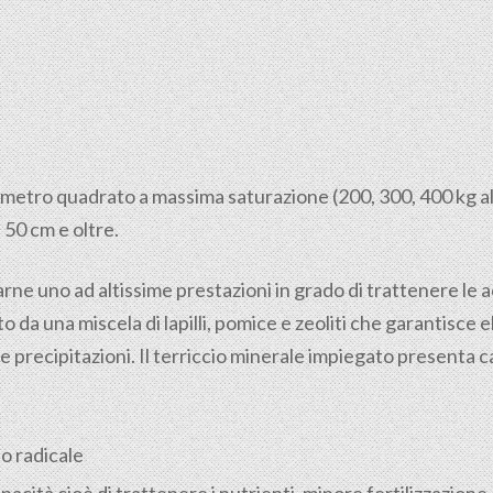
al metro quadrato a massima saturazione (200, 300, 400 kg a
 50 cm e oltre.
zarne uno ad altissime prestazioni in grado di trattenere le
 da una miscela di lapilli, pomice e zeoliti che garantisce
e precipitazioni. Il terriccio minerale impiegato presenta 
o radicale