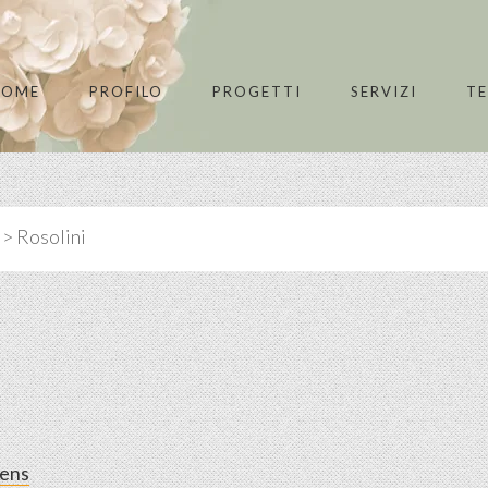
HOME
PROFILO
PROGETTI
SERVIZI
T
>
Rosolini
dens