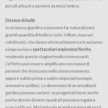
piccoli arbusti e perenni da mezz’ombra.
Distese di bulbi
In un bosco giardino si possono far naturalizzare
grandi quantità di bulbi (crochi, trillium, muscari,
colchicum), che danno vita in primavera e in autunno
a improvvise e
spettacolari esplosioni fiorite
,
rendendo queste stagioni molto interessanti.
L’effetto può essere amplificato con masse di
perenni che fioriscono nello stesso momento
oppure subito prima o subito dopo (ad esempio
anemoni e astilbe). Le dimensioni di un woodland
garden possono variare; se progettati bene anche
poche decine di metri quadrati possono regalare
scorci efficaci. Ma tanto più grandi saranno gli spazi