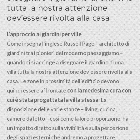
tutta la nostra attenzione
dev’essere rivolta alla casa
L’approccio ai giardini per ville
Come insegna l’inglese Russell Page – architetto di
giardini tra i pionieri del moderno paesaggismo –
quando ci si accinge a disegnare il giardino di una
villa tutta la nostra attenzione dev’essere rivolta alla
casa. Le zone in prossimità dell’edificio devono
quindi essere affrontate
con la medesima cura con
cui è stata progettata la villa stessa
. La
disposizione delle varie stanze – living, cucina,
camere da letto – così come la loro proporzione, ha
un impatto diretto sulla vivibilità e sulla percezione
degli spazi esterni che andremo a progettare.