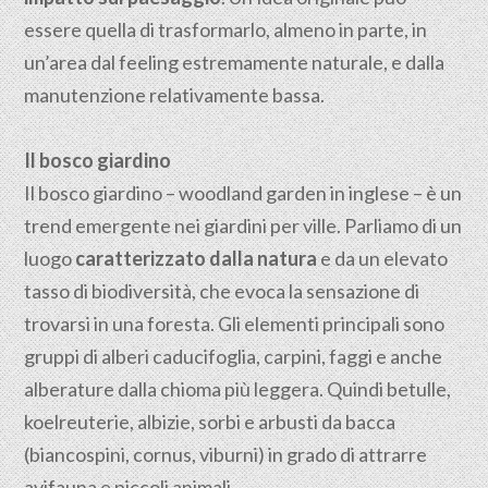
essere quella di trasformarlo, almeno in parte, in
un’area dal feeling estremamente naturale, e dalla
manutenzione relativamente bassa.
Il bosco giardino
Il bosco giardino – woodland garden in inglese – è un
trend emergente nei giardini per ville. Parliamo di un
luogo
caratterizzato dalla natura
e da un elevato
tasso di biodiversità, che evoca la sensazione di
trovarsi in una foresta.
Gli elementi principali sono
gruppi di alberi caducifoglia, carpini, faggi e anche
alberature dalla chioma più leggera. Quindi betulle,
koelreuterie, albizie, sorbi e arbusti da bacca
(biancospini, cornus, viburni) in grado di attrarre
avifauna e piccoli animali.