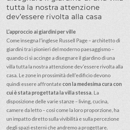
tutta la nostra attenzione
dev’essere rivolta alla casa
L’approccio ai giardini per ville
Come insegna l’inglese Russell Page – architetto di
giardini tra i pionieri del moderno paesaggismo –
quando ci si accinge a disegnare il giardino di una
villa tutta la nostra attenzione dev’essere rivolta alla
casa. Le zone in prossimità dell’edificio devono
quindi essere affrontate
con la medesima cura con
cui è stata progettata la villa stessa
. La
disposizione delle varie stanze – living, cucina,
camere da letto – così come la loro proporzione, ha
un impatto diretto sulla vivibilità e sulla percezione
degli spazi esterni che andremo a progettare.