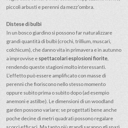
piccoli arbusti e perenni da mezz’ombra.
Distese di bulbi
In un bosco giardino si possono far naturalizzare
grandi quantità di bulbi (crochi, trillium, muscari,
colchicum), che danno vita in primavera e in autunno
a improvvise e
spettacolari esplosioni fiorite
,
rendendo queste stagioni molto interessanti.
L’effetto può essere amplificato con masse di
perenni che fioriscono nello stesso momento
oppure subito prima o subito dopo (ad esempio
anemoni e astilbe). Le dimensioni di un woodland
garden possono variare; se progettati bene anche
poche decine di metri quadrati possono regalare
scorci efficaci. Ma tanto più grandi saranno gli spazi