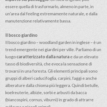
essere quella di trasformarlo, almeno in parte, in
un’area dal feeling estremamente naturale, e dalla
manutenzione relativamente bassa.
Il bosco giardino
Il bosco giardino – woodland garden in inglese – è un
trend emergente nei giardini per ville. Parliamo di un
luogo
caratterizzato dalla natura
e da un elevato
tasso di biodiversità, che evoca la sensazione di
trovarsi in una foresta.
Gli elementi principali sono
gruppi di alberi caducifoglia, carpini, faggi e anche
alberature dalla chioma più leggera. Quindi betulle,
koelreuterie, albizie, sorbi e arbusti da bacca
(biancospini, cornus, viburni) in grado di attrarre
avifauna e piccoli animali.