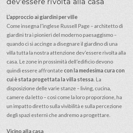
dev’essere rivolta alla casa
L’approccio ai giardini per ville
Come insegna l’inglese Russell Page – architetto di
giardini tra i pionieri del moderno paesaggismo –
quando ci si accinge a disegnare il giardino di una
villa tutta la nostra attenzione dev’essere rivolta alla
casa. Le zone in prossimità dell’edificio devono
quindi essere affrontate
con la medesima cura con
cui è stata progettata la villa stessa
. La
disposizione delle varie stanze – living, cucina,
camere da letto – così come la loro proporzione, ha
un impatto diretto sulla vivibilità e sulla percezione
degli spazi esterni che andremo a progettare.
Vicino alla casa