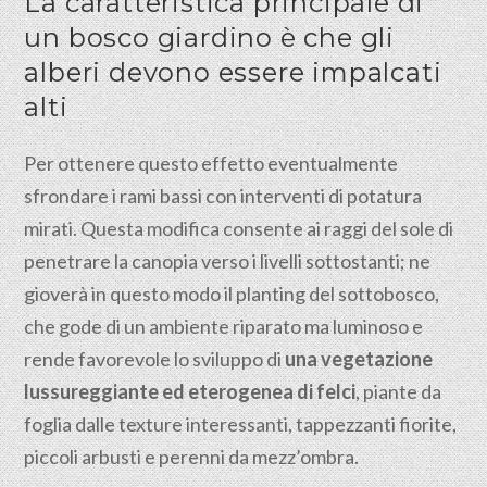
La caratteristica principale di
un bosco giardino è che gli
alberi devono essere impalcati
alti
Per ottenere questo effetto eventualmente
sfrondare i rami bassi con interventi di potatura
mirati. Questa modifica consente ai raggi del sole di
penetrare la canopia verso i livelli sottostanti; ne
gioverà in questo modo il planting del sottobosco,
che gode di un ambiente riparato ma luminoso e
rende favorevole lo sviluppo di
una vegetazione
lussureggiante ed eterogenea di felci
, piante da
foglia dalle texture interessanti, tappezzanti fiorite,
piccoli arbusti e perenni da mezz’ombra.