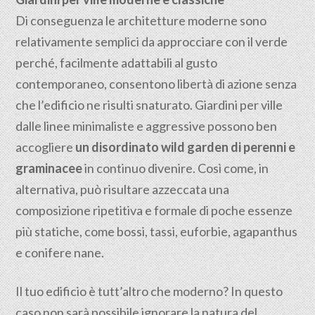
Di conseguenza le architetture moderne sono
relativamente semplici da approcciare con il verde
perché, facilmente adattabili al gusto
contemporaneo, consentono libertà di azione senza
che l’edificio ne risulti snaturato. Giardini per ville
dalle linee minimaliste e aggressive possono ben
accogliere
un disordinato wild garden di perenni e
graminacee
in continuo divenire. Così come, in
alternativa, può risultare azzeccata una
composizione ripetitiva e formale di poche essenze
più statiche, come bossi, tassi, euforbie, agapanthus
e conifere nane.
Il tuo edificio è tutt’altro che moderno? In questo
caso non sarà possibile ignorare la natura del