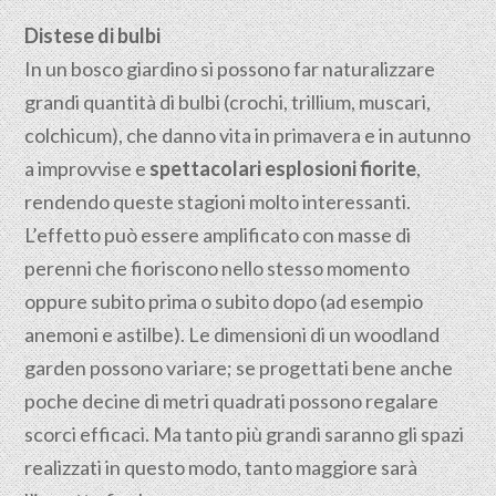
Distese di bulbi
In un bosco giardino si possono far naturalizzare
grandi quantità di bulbi (crochi, trillium, muscari,
colchicum), che danno vita in primavera e in autunno
a improvvise e
spettacolari esplosioni fiorite
,
rendendo queste stagioni molto interessanti.
L’effetto può essere amplificato con masse di
perenni che fioriscono nello stesso momento
oppure subito prima o subito dopo (ad esempio
anemoni e astilbe). Le dimensioni di un woodland
garden possono variare; se progettati bene anche
poche decine di metri quadrati possono regalare
scorci efficaci. Ma tanto più grandi saranno gli spazi
realizzati in questo modo, tanto maggiore sarà