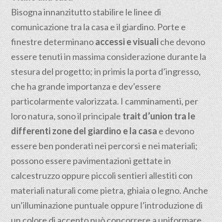
Bisogna innanzitutto stabilire le linee di
comunicazione tra la casa e il giardino. Porte e
finestre determinano
accessi e visuali
che devono
essere tenuti in massima considerazione durante la
stesura del progetto; in primis la porta d’ingresso,
che ha grande importanza e dev’essere
particolarmente valorizzata. I camminamenti, per
loro natura, sono il principale
trait d’union tra le
differenti zone del giardino e la casa
e devono
essere ben ponderati nei percorsi e nei materiali;
possono essere pavimentazioni gettate in
calcestruzzo oppure piccoli sentieri allestiti con
materiali naturali come pietra, ghiaia o legno. Anche
un’illuminazione puntuale oppure l’introduzione di
un colore di accento può concorrere a uniformare