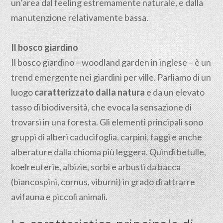
un’area dal feeling estremamente naturale, e dalla
manutenzione relativamente bassa.
Il bosco giardino
Il bosco giardino – woodland garden in inglese – è un
trend emergente nei giardini per ville. Parliamo di un
luogo
caratterizzato dalla natura
e da un elevato
tasso di biodiversità, che evoca la sensazione di
trovarsi in una foresta.
Gli elementi principali sono
gruppi di alberi caducifoglia, carpini, faggi e anche
alberature dalla chioma più leggera. Quindi betulle,
koelreuterie, albizie, sorbi e arbusti da bacca
(biancospini, cornus, viburni) in grado di attrarre
avifauna e piccoli animali.