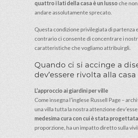
quattro i lati della casa è un lusso
che non
andare assolutamente sprecato.
Questa condizione privilegiata di partenza e
contrario ci consente di concentrare i nostri
caratteristiche che vogliamo attribuirgli.
Quando ci si accinge a dise
dev’essere rivolta alla casa
L’approccio ai giardini per ville
Come insegna l’inglese Russell Page – archite
una villa tutta la nostra attenzione dev’esse
medesima cura con cui è stata progettata 
proporzione, ha un impatto diretto sulla viv