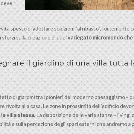
 deve
vita spesso di adottare soluzioni “al ribasso”, fortemente c
 sforzi sulla creazione di quel
variegato micromondo che 
gnare il giardino di una villa tutta 
tto di giardini tra i pionieri del moderno paesaggismo – qua
re rivolta alla casa. Le zone in prossimità dell’edificio de
la villa stessa
. La disposizione delle varie stanze – living,
ibilità e sulla percezione degli spazi esterni che andremo a