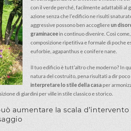
con il verde perché, facilmente adattabili a
azione senza che l’edificio ne risulti snaturato
aggressive possono ben accogliere
un disor
graminacee
in continuo divenire. Così come, 
composizione ripetitiva e formale di poche es
euforbie, agapanthus e conifere nane.
Il tuo edificio è tutt’altro che moderno? In q
natura del costruito, pena risultati a dir po
interpretare lo stile della casa
per armonizz
ne di giardini per ville in stile classico e storico.
 può aumentare la scala d’intervento
saggio