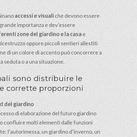
rminano
accessi e visuali
che devono essere
ha grande importanza e dev’essere
fferenti zone del giardino e la casa
e
estruzzo oppure piccoli sentieri allestiti
one di un colore di accento può concorrere a
a seduta o a una situazione.
pali sono distribuire le
le corrette proporzioni
ut del giardino
cesso di elaborazione del futuro giardino
 confluire molti elementi dalle funzioni
te: l’autorimessa, un giardino d’inverno, un