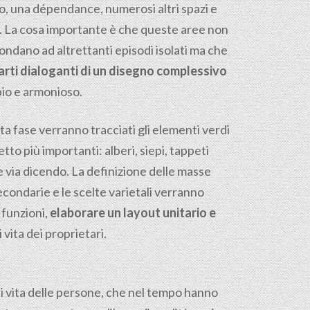
o, una dépendance, numerosi altri spazi e
à. La cosa importante è che queste aree non
ondano ad altrettanti episodi isolati ma che
arti dialoganti di un disegno complessivo
io e armonioso.
ta fase verranno tracciati gli elementi verdi
etto più importanti: alberi, siepi, tappeti
e via dicendo. La definizione delle masse
econdarie e le scelte varietali verranno
 funzioni,
elaborare un layout unitario e
 vita dei proprietari.
 di vita delle persone, che nel tempo hanno