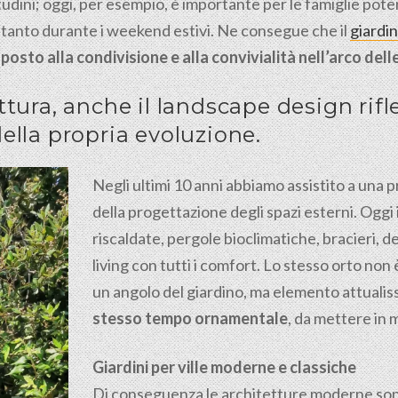
dini; oggi, per esempio, è importante per le famiglie poter
oltanto durante i weekend estivi. Ne consegue che il
giardi
posto alla condivisione e alla convivialità nell’arco dell
tura, anche il landscape design rifl
ella propria evoluzione.
Negli ultimi 10 anni abbiamo assistito a una pr
della progettazione degli spazi esterni. Oggi i
riscaldate, pergole bioclimatiche, bracieri, d
living con tutti i comfort. Lo stesso orto no
un angolo del giardino, ma elemento attualis
stesso tempo ornamentale
, da mettere in 
Giardini per ville moderne e classiche
Di conseguenza le architetture moderne son