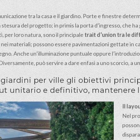
municazione tra la casa e il giardino. Porte e finestre dete
 stesura del progetto; in primis la porta d’ingresso, che 
 per loro natura, sono il principale
trait d’union tra le di
ei materiali; possono essere pavimentazioni gettate in calc
o legno. Anche un’illuminazione puntuale oppure l’introduzi
 Diversamente, può servire a dare enfasi a uno scorcio, a un
iardini per ville gli obiettivi princi
ut unitario e definitivo, mantenere 
Il layo
Nel pro
possono
dispara