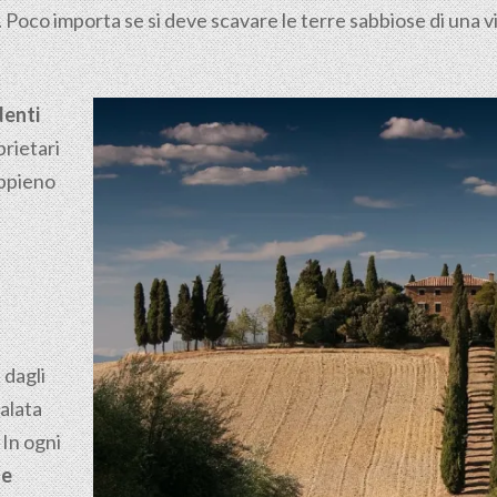
. Poco importa se si deve scavare le terre sabbiose di una v
denti
rietari
appieno
 dagli
calata
 In ogni
 e