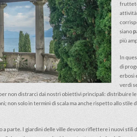
fruttet
attivit
corrisp
siano
p
più amp
In ques
di prog
erbosi 
verdi s
on distrarci dai nostri obiettivi principali: distribuire le
; non solo in termini di scala ma anche rispetto allo stile di
parte. I giardini delle ville devono riflettere i nuovi stili