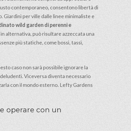
l gusto contemporaneo, consentono libertà di
. Giardini per ville dalle linee minimaliste e
dinato wild garden di perenni e
in alternativa, può risultare azzeccata una
senze più statiche, come bossi, tassi,
uesto caso non sarà possibile ignorare la
co deludenti. Viceversa diventa necessario
arla con il mondo esterno. Lefty Gardens
 e operare con un