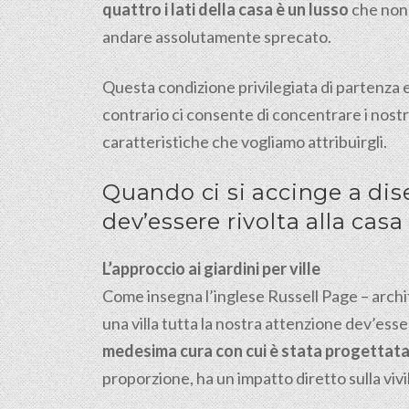
quattro i lati della casa è un lusso
che non
andare assolutamente sprecato.
Questa condizione privilegiata di partenza e
contrario ci consente di concentrare i nostri
caratteristiche che vogliamo attribuirgli.
Quando ci si accinge a dise
dev’essere rivolta alla casa
L’approccio ai giardini per ville
Come insegna l’inglese Russell Page – archite
una villa tutta la nostra attenzione dev’esse
medesima cura con cui è stata progettata 
proporzione, ha un impatto diretto sulla viv