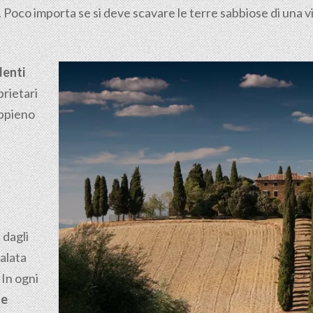
. Poco importa se si deve scavare le terre sabbiose di una v
denti
rietari
appieno
 dagli
calata
 In ogni
 e