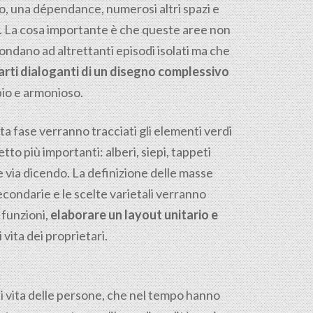
o, una dépendance, numerosi altri spazi e
à. La cosa importante è che queste aree non
ondano ad altrettanti episodi isolati ma che
arti dialoganti di un disegno complessivo
io e armonioso.
ta fase verranno tracciati gli elementi verdi
etto più importanti: alberi, siepi, tappeti
e via dicendo. La definizione delle masse
econdarie e le scelte varietali verranno
 funzioni,
elaborare un layout unitario e
 vita dei proprietari.
 di vita delle persone, che nel tempo hanno