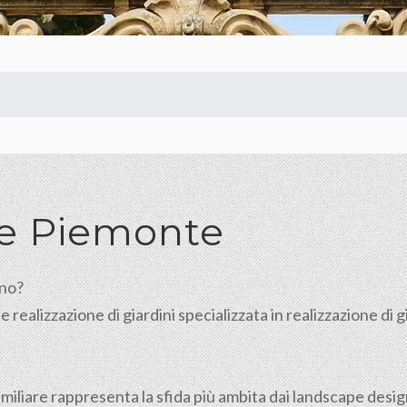
lle Piemonte
ino?
ealizzazione di giardini specializzata in realizzazione di giar
nifamiliare rappresenta la sfida più ambita dai landscape de