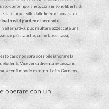
l gusto contemporaneo, consentono libertà di
. Giardini per ville dalle linee minimaliste e
dinato wild garden di perenni e
in alternativa, può risultare azzeccata una
senze più statiche, come bossi, tassi,
uesto caso non sarà possibile ignorare la
co deludenti. Viceversa diventa necessario
arla con il mondo esterno. Lefty Gardens
 e operare con un