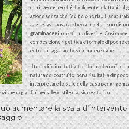
con il verde perché, facilmente adattabili a
azione senza che l’edificio ne risulti snaturato
aggressive possono ben accogliere
un disor
graminacee
in continuo divenire. Così come, 
composizione ripetitiva e formale di poche es
euforbie, agapanthus e conifere nane.
Il tuo edificio è tutt’altro che moderno? In q
natura del costruito, pena risultati a dir po
interpretare lo stile della casa
per armonizz
ne di giardini per ville in stile classico e storico.
 può aumentare la scala d’intervento
saggio