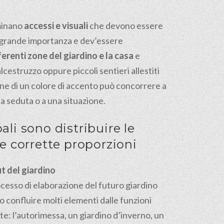
rminano
accessi e visuali
che devono essere
ha grande importanza e dev’essere
fferenti zone del giardino e la casa
e
estruzzo oppure piccoli sentieri allestiti
one di un colore di accento può concorrere a
a seduta o a una situazione.
pali sono distribuire le
le corrette proporzioni
ut del giardino
cesso di elaborazione del futuro giardino
 confluire molti elementi dalle funzioni
te: l’autorimessa, un giardino d’inverno, un