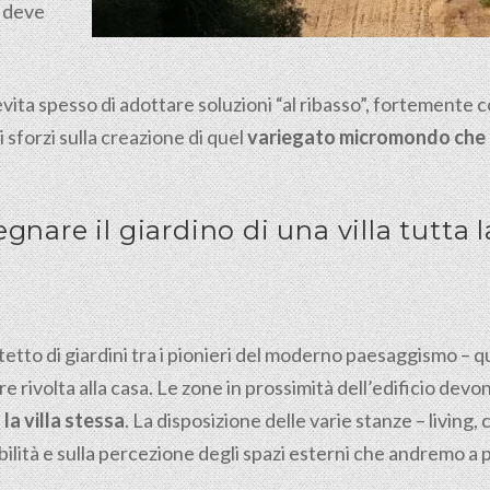
 deve
vita spesso di adottare soluzioni “al ribasso”, fortemente c
 sforzi sulla creazione di quel
variegato micromondo che 
gnare il giardino di una villa tutta 
tto di giardini tra i pionieri del moderno paesaggismo – qua
re rivolta alla casa. Le zone in prossimità dell’edificio de
la villa stessa
. La disposizione delle varie stanze – living,
ibilità e sulla percezione degli spazi esterni che andremo a