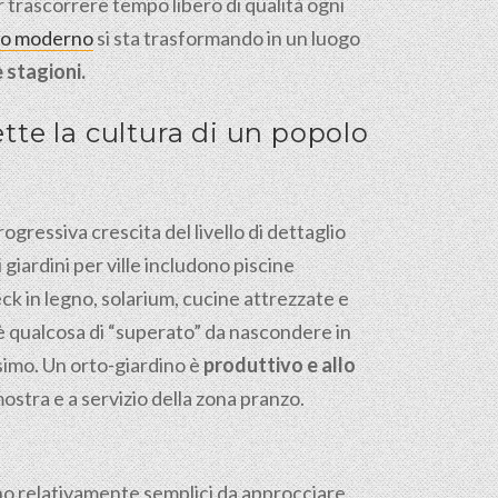
 trascorrere tempo libero di qualità ogni
no moderno
si sta trasformando in un luogo
e stagioni.
ette la cultura di un popolo
ogressiva crescita del livello di dettaglio
 giardini per ville includono piscine
eck in legno, solarium, cucine attrezzate e
n è qualcosa di “superato” da nascondere in
simo. Un orto-giardino è
produttivo e allo
mostra e a servizio della zona pranzo.
o relativamente semplici da approcciare