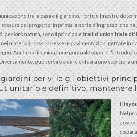
municazione tra la casa e il giardino. Porte e finestre dete
 stesura del progetto; in primis la porta d’ingresso, che 
 per loro natura, sono il principale
trait d’union tra le di
ei materiali; possono essere pavimentazioni gettate in calc
o legno. Anche un’illuminazione puntuale oppure l’introduzi
 Diversamente, può servire a dare enfasi a uno scorcio, a un
iardini per ville gli obiettivi princi
ut unitario e definitivo, mantenere 
Il layo
Nel pro
possono
dispara