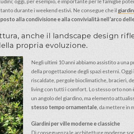
dini; oggi, per esempio, è importante per le famiglie poter
oltanto durante i weekend estivi. Ne consegue che il
giardi
posto alla condivisione e alla convivialità nell’arco dell
tura, anche il landscape design rifl
ella propria evoluzione.
Negli ultimi 10 anni abbiamo assistito a una pr
della progettazione degli spazi esterni. Oggi i
riscaldate, pergole bioclimatiche, bracieri, d
living con tutti i comfort. Lo stesso orto no
un angolo del giardino, ma elemento attualis
stesso tempo ornamentale
, da mettere in 
Giardini per ville moderne e classiche
Di conseguenza le architetture moderne son