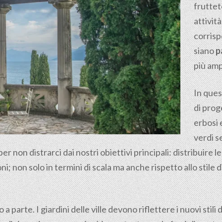
fruttet
attivit
corrisp
siano
p
più amp
In ques
di prog
erbosi 
verdi s
on distrarci dai nostri obiettivi principali: distribuire le
; non solo in termini di scala ma anche rispetto allo stile di
parte. I giardini delle ville devono riflettere i nuovi stili