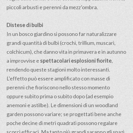
piccoli arbusti e perenni da mezz’ombra.
Distese di bulbi
In un bosco giardino si possono far naturalizzare
grandi quantità di bulbi (crochi, trillium, muscari,
colchicum), che danno vita in primavera e in autunno
a improvvise e
spettacolari esplosioni fiorite
,
rendendo queste stagioni molto interessanti.
L’effetto può essere amplificato con masse di
perenni che fioriscono nello stesso momento
oppure subito prima o subito dopo (ad esempio
anemoni e astilbe). Le dimensioni di un woodland
garden possono variare; se progettati bene anche
poche decine di metri quadrati possono regalare
scorci efficaci. Ma tanto più grandi saranno gli spazi