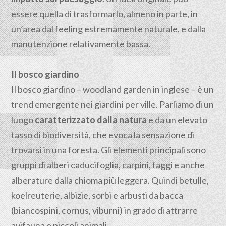
essere quella di trasformarlo, almeno in parte, in
un’area dal feeling estremamente naturale, e dalla
manutenzione relativamente bassa.
Il bosco giardino
Il bosco giardino – woodland garden in inglese – è un
trend emergente nei giardini per ville. Parliamo di un
luogo
caratterizzato dalla natura
e da un elevato
tasso di biodiversità, che evoca la sensazione di
trovarsi in una foresta.
Gli elementi principali sono
gruppi di alberi caducifoglia, carpini, faggi e anche
alberature dalla chioma più leggera. Quindi betulle,
koelreuterie, albizie, sorbi e arbusti da bacca
(biancospini, cornus, viburni) in grado di attrarre
avifauna e piccoli animali.