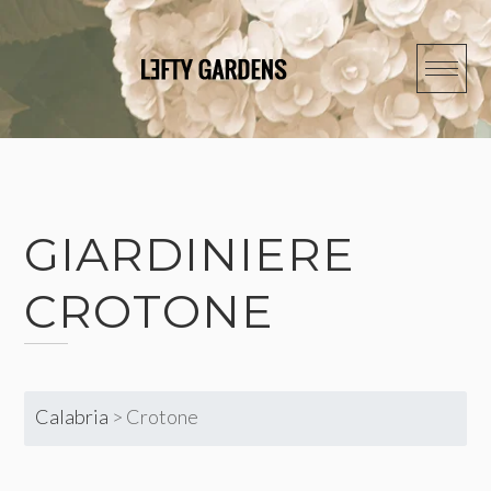
Skip
to
content
GIARDINIERE
CROTONE
Calabria
>
Crotone