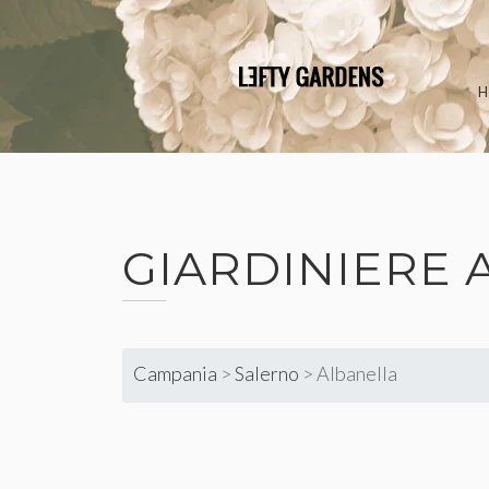
Skip
to
content
GIARDINIERE
Campania
>
Salerno
>
Albanella