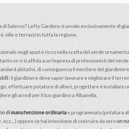
a di
Salerno
? Lefty Gardens si avvale esclusivamente di giardi
 ville e terrazzi in tutta la regione.
nzionale negli spazi e ricco nella scelta del verde ornamen
tanto se ci si affida a un’impresa di professionisti del verde
tandard abitativi, di conseguenza il mestiere del giardiniere n
kill
: il giardiniere deve saper lavorare e migliorare il ter
gn, effettuare potature di alberi, progettare e installare u
ere gli arredi per il tuo giardino a Albanella.
no di
manutenzione ordinaria
e programmata (potatura albe
, ecc...) oppure se hai intenzione di costruire da zero
un nu