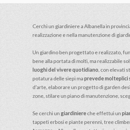
Cerchi un giardiniere a Albanella in provinci
realizzazione e nella manutenzione di giardini,
Un giardino ben progettato e realizzato, fu
bene alla portata di molti, ma realizzabile sol
luoghi del vivere quotidiano
, con elevati s
potatura delle siepi ma
prevede molteplici s
d’arte, elaborare un progetto di garden desi
zone, stilare un piano di manutenzione, scegli
Se cerchi un
giardiniere
che effettui un
pia
tappeti erbosi e piante perenni, tree climber