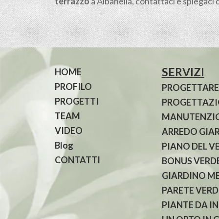
terrazzo
a Albanella, contattaci e spiegaci 
SERVIZI
HOME
PROFILO
PROGETTARE
PROGETTI
PROGETTAZIO
TEAM
MANUTENZIO
VIDEO
ARREDO GIA
Blog
PIANO DEL V
CONTATTI
BONUS VERDE
GIARDINO M
PARETE VERD
PIANTE DA I