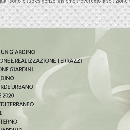
quali sono le tue esigenze. Insieme troveremo la soluzione mi
 UN GIARDINO
NE E REALIZZAZIONE TERRAZZI
NE GIARDINI
RDINO
ERDE URBANO
 2020
EDITERRANEO
E
NTERNO