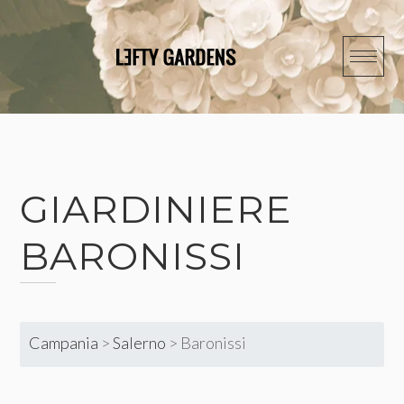
Skip
to
content
GIARDINIERE
BARONISSI
Campania
>
Salerno
>
Baronissi