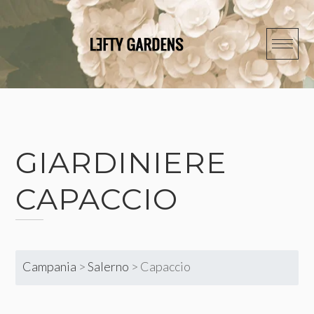
Skip
to
content
GIARDINIERE
CAPACCIO
Campania
>
Salerno
>
Capaccio