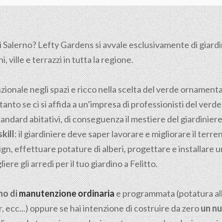
i
Salerno
? Lefty Gardens si avvale esclusivamente di giardini
 ville e terrazzi in tutta la regione.
nzionale negli spazi e ricco nella scelta del verde ornamen
tanto se ci si affida a un’impresa di professionisti del verde
tandard abitativi, di conseguenza il mestiere del giardiniere n
kill
: il giardiniere deve saper lavorare e migliorare il ter
gn, effettuare potature di alberi, progettare e installare u
ere gli arredi per il tuo giardino a Felitto.
no di
manutenzione ordinaria
e programmata (potatura albe
, ecc...) oppure se hai intenzione di costruire da zero
un nu