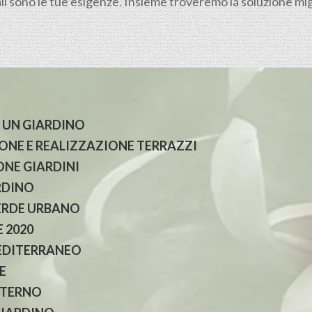
li sono le tue esigenze. Insieme troveremo la soluzione migli
 UN GIARDINO
NE E REALIZZAZIONE TERRAZZI
NE GIARDINI
RDINO
ERDE URBANO
 2020
EDITERRANEO
E
NTERNO