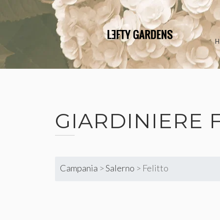
Skip
to
content
GIARDINIERE
Campania
>
Salerno
>
Felitto