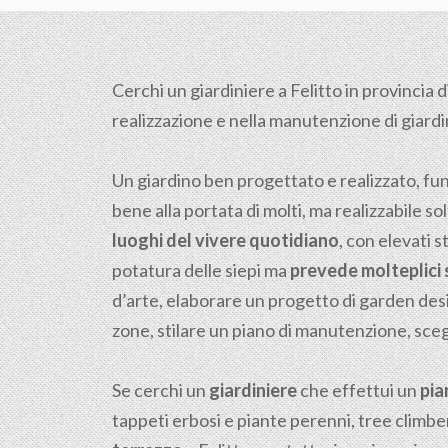
Cerchi un giardiniere a Felitto in provincia d
realizzazione e nella manutenzione di giardini,
Un giardino ben progettato e realizzato, fu
bene alla portata di molti, ma realizzabile sol
luoghi del vivere quotidiano
, con elevati s
potatura delle siepi ma
prevede molteplici s
d’arte, elaborare un progetto di garden desi
zone, stilare un piano di manutenzione, scegli
Se cerchi un
giardiniere
che effettui un
pia
tappeti erbosi e piante perenni, tree climber