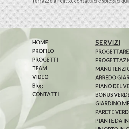
terrazzo
a Felitto, contattaci e spiegaci qua
SERVIZI
HOME
PROFILO
PROGETTARE
PROGETTI
PROGETTAZIO
TEAM
MANUTENZIO
VIDEO
ARREDO GIA
Blog
PIANO DEL V
CONTATTI
BONUS VERDE
GIARDINO M
PARETE VERD
PIANTE DA I