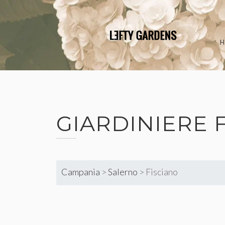
Skip
to
content
GIARDINIERE
Campania
>
Salerno
>
Fisciano