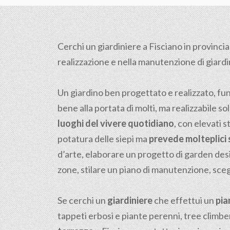
Cerchi un giardiniere a Fisciano in provincia
realizzazione e nella manutenzione di giardini,
Un giardino ben progettato e realizzato, fu
bene alla portata di molti, ma realizzabile sol
luoghi del vivere quotidiano
, con elevati s
potatura delle siepi ma
prevede molteplici s
d’arte, elaborare un progetto di garden desi
zone, stilare un piano di manutenzione, scegli
Se cerchi un
giardiniere
che effettui un
pia
tappeti erbosi e piante perenni, tree climber