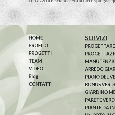
terrazzo
a Fisciano, contattaci e spiegaci q
SERVIZI
HOME
PROFILO
PROGETTARE
PROGETTI
PROGETTAZIO
TEAM
MANUTENZIO
VIDEO
ARREDO GIA
Blog
PIANO DEL V
CONTATTI
BONUS VERDE
GIARDINO M
PARETE VERD
PIANTE DA I