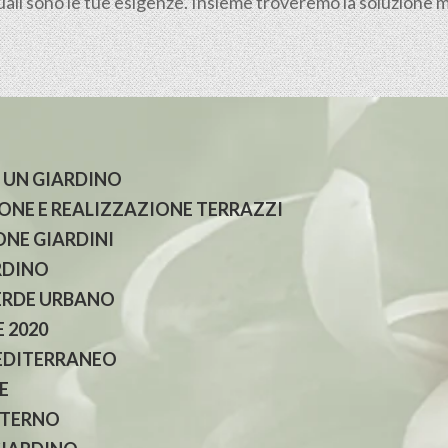
uali sono le tue esigenze. Insieme troveremo la soluzione mig
 UN GIARDINO
NE E REALIZZAZIONE TERRAZZI
NE GIARDINI
RDINO
ERDE URBANO
 2020
EDITERRANEO
E
NTERNO