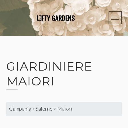
Skip
to
content
GIARDINIERE
MAIORI
Campania
>
Salerno
>
Maiori