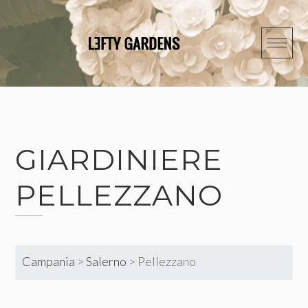
Skip
to
content
GIARDINIERE
PELLEZZANO
Campania
>
Salerno
>
Pellezzano