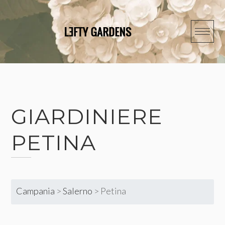
Skip
to
content
GIARDINIERE
PETINA
Campania
>
Salerno
>
Petina