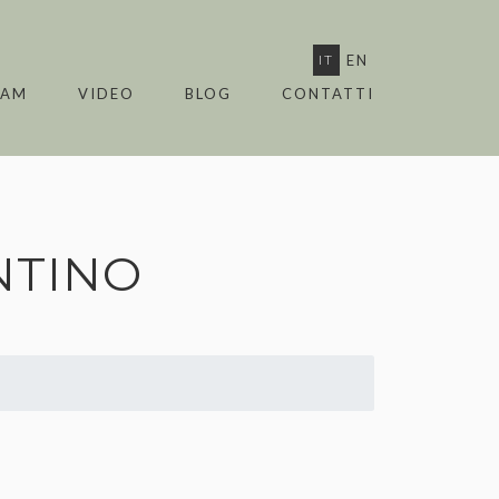
IT
EN
EAM
VIDEO
BLOG
CONTATTI
NTINO