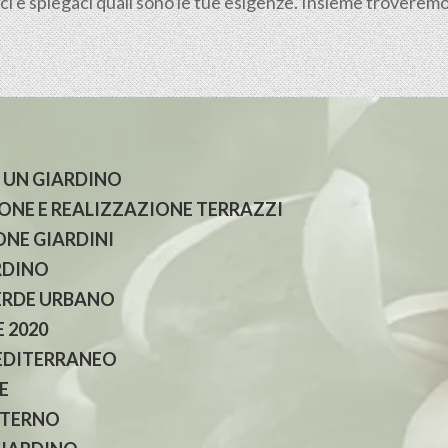
i e spiegaci quali sono le tue esigenze. Insieme troveremo l
 UN GIARDINO
NE E REALIZZAZIONE TERRAZZI
NE GIARDINI
RDINO
ERDE URBANO
 2020
EDITERRANEO
E
NTERNO