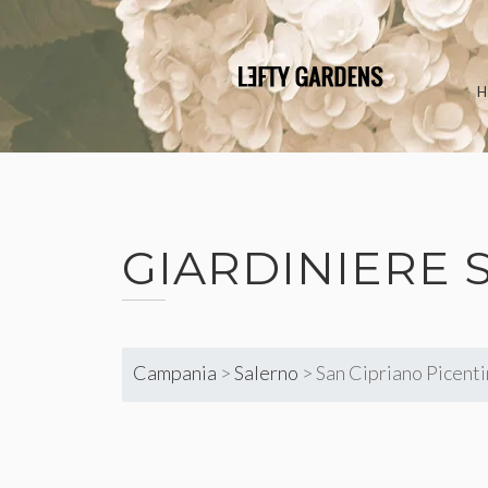
Skip
to
content
GIARDINIERE
Campania
>
Salerno
>
San Cipriano Picent