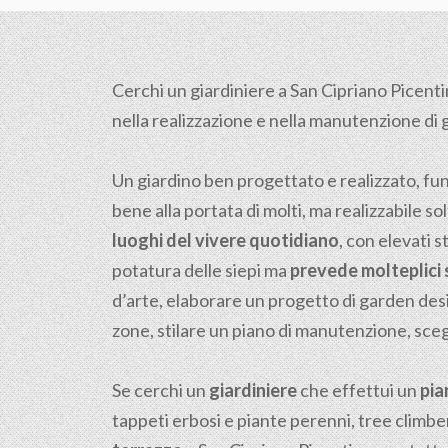
Cerchi un giardiniere a San Cipriano Picenti
nella realizzazione e nella manutenzione di gia
Un giardino ben progettato e realizzato, fu
bene alla portata di molti, ma realizzabile sol
luoghi del vivere quotidiano
, con elevati s
potatura delle siepi ma
prevede molteplici s
d’arte, elaborare un progetto di garden desi
zone, stilare un piano di manutenzione, scegl
Se cerchi un
giardiniere
che effettui un
pia
tappeti erbosi e piante perenni, tree climber