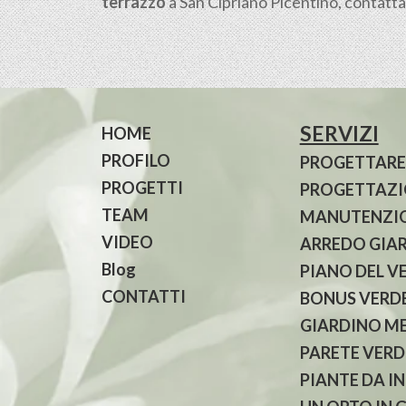
terrazzo
a San Cipriano Picentino, contattac
SERVIZI
HOME
PROFILO
PROGETTARE
PROGETTI
PROGETTAZIO
TEAM
MANUTENZIO
VIDEO
ARREDO GIA
Blog
PIANO DEL V
CONTATTI
BONUS VERDE
GIARDINO M
PARETE VERD
PIANTE DA I