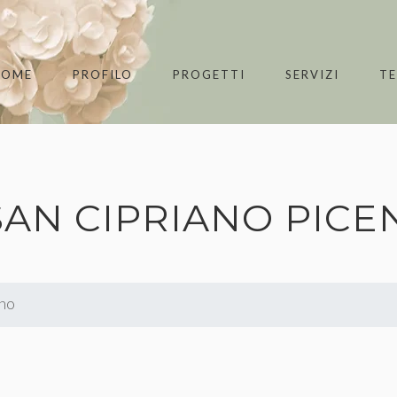
HOME
PROFILO
PROGETTI
SERVIZI
T
SAN CIPRIANO PICE
ino