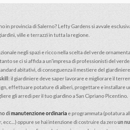
no in provincia di
Salerno
? Lefty Gardens si avvale esclusiva
rdini, ville e terrazzi in tutta la regione.
nzionale negli spazi e ricco nella scelta del verde ornamen
tanto se ci si affida a un’impresa di professionisti del verde
tandard abitativi, di conseguenza il mestiere del giardiniere n
kill
: il giardiniere deve saper lavorare e migliorare il ter
gn, effettuare potature di alberi, progettare e installare u
iere gli arredi per il tuo giardino a San Cipriano Picentino.
no di
manutenzione ordinaria
e programmata (potatura albe
, ecc...) oppure se hai intenzione di costruire da zero
un nu