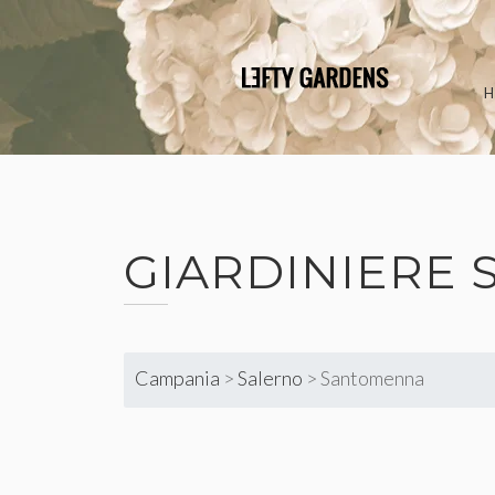
Skip
to
content
GIARDINIERE
Campania
>
Salerno
>
Santomenna