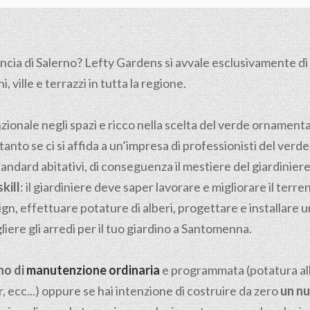
ncia di
Salerno
? Lefty Gardens si avvale esclusivamente di gi
 ville e terrazzi in tutta la regione.
nzionale negli spazi e ricco nella scelta del verde ornamen
tanto se ci si affida a un’impresa di professionisti del verde
tandard abitativi, di conseguenza il mestiere del giardiniere n
kill
: il giardiniere deve saper lavorare e migliorare il ter
gn, effettuare potature di alberi, progettare e installare u
iere gli arredi per il tuo giardino a Santomenna.
no di
manutenzione ordinaria
e programmata (potatura albe
, ecc...) oppure se hai intenzione di costruire da zero
un nu