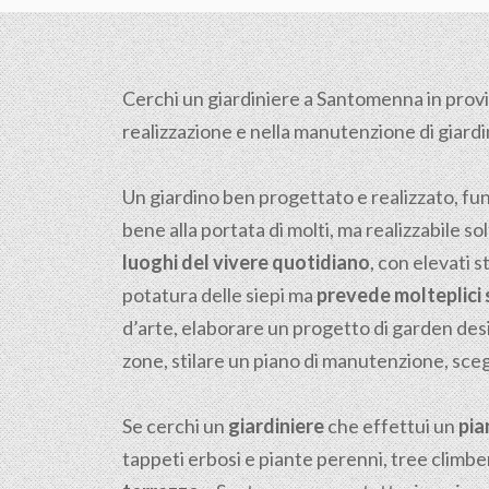
Cerchi un giardiniere a Santomenna in provi
realizzazione e nella manutenzione di giardini,
Un giardino ben progettato e realizzato, fu
bene alla portata di molti, ma realizzabile sol
luoghi del vivere quotidiano
, con elevati s
potatura delle siepi ma
prevede molteplici s
d’arte, elaborare un progetto di garden desi
zone, stilare un piano di manutenzione, scegl
Se cerchi un
giardiniere
che effettui un
pia
tappeti erbosi e piante perenni, tree climber