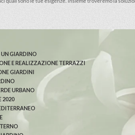
 quali sono le tue esigenze. Insieme troveremo la soluzione
 UN GIARDINO
NE E REALIZZAZIONE TERRAZZI
NE GIARDINI
RDINO
ERDE URBANO
 2020
EDITERRANEO
E
NTERNO