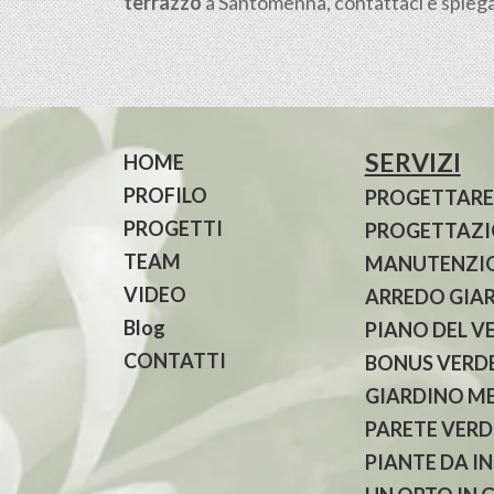
terrazzo
a Santomenna, contattaci e spiegaci
SERVIZI
HOME
PROFILO
PROGETTARE
PROGETTI
PROGETTAZIO
TEAM
MANUTENZIO
VIDEO
ARREDO GIA
Blog
PIANO DEL V
CONTATTI
BONUS VERDE
GIARDINO M
PARETE VERD
PIANTE DA I