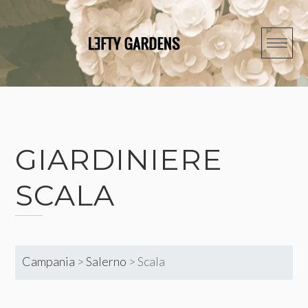
Skip
to
content
GIARDINIERE
SCALA
Campania
>
Salerno
>
Scala