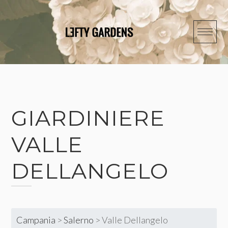
Skip
to
content
GIARDINIERE
VALLE
DELLANGELO
Campania
>
Salerno
>
Valle Dellangelo