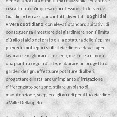
bene alla portata di molti, ma realizzabile soltanto se
ci si affida a un’impresa di professionisti del verde.
Giardini e terrazzi sono infatti diventati
luoghi del
vivere quotidiano
, con elevati standard abitativi, di
conseguenza il mestiere del giardiniere non si limita
più allo sfalcio del prato e alla potatura delle siepi ma
prevede molteplici skill
: il giardiniere deve saper
lavorare e migliorare il terreno, mettere a dimora
una pianta a regola d’arte, elaborare un progetto di
garden design, effettuare potature di alberi,
progettare e installare un impianto di irrigazione
differenziato per zone, stilare un piano di
manutenzione, scegliere gli arredi per il tuo giardino
a Valle Dellangelo.