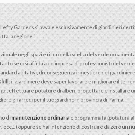
Lefty Gardens si avvale esclusivamente di giardinieri certific
utta la regione.
nzionale negli spazi e ricco nella scelta del verde ornamen
tanto se ci si affida a un’impresa di professionisti del verde
tandard abitativi, di conseguenza il mestiere del giardiniere n
kill
: il giardiniere deve saper lavorare e migliorare il ter
gn, effettuare potature di alberi, progettare e installare u
ere gli arredi per il tuo giardino in provincia di Parma.
no di
manutenzione ordinaria
e programmata (potatura albe
, ecc...) oppure se hai intenzione di costruire da zero
un nu