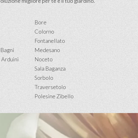
luzione migliore per te e il tuo giardino.
Bore
Colorno
Fontanellato
 Bagni
Medesano
 Arduini
Noceto
Sala Baganza
Sorbolo
Traversetolo
i
Polesine Zibello