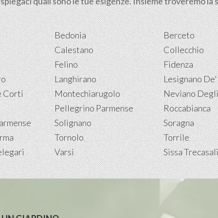
 spiegaci quali sono le tue esigenze. Insieme troveremo la so
Bedonia
Berceto
Calestano
Collecchio
Felino
Fidenza
ro
Langhirano
Lesignano De'
 Corti
Montechiarugolo
Neviano Degli
Pellegrino Parmense
Roccabianca
Parmense
Solignano
Soragna
arma
Tornolo
Torrile
legari
Varsi
Sissa Trecasal