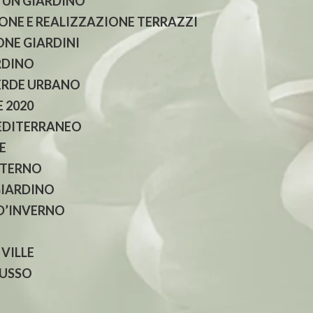
 UN GIARDINO
NE E REALIZZAZIONE TERRAZZI
NE GIARDINI
RDINO
ERDE URBANO
 2020
EDITERRANEO
E
NTERNO
GIARDINO
 D’INVERNO
 VILLE
LUSSO