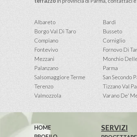
terrazzo
in provincia di Parma, contattaci e
Albareto
Bardi
Borgo Val Di Taro
Busseto
Compiano
Corniglio
Fontevivo
Fornovo Di Ta
Mezzani
Monchio Delle
Palanzano
Parma
Salsomaggiore Terme
San Secondo 
Terenzo
Tizzano Val P
Valmozzola
Varano De' Me
SERVIZI
HOME
PROFILO