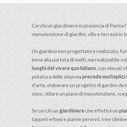
Cerchi un giardiniere in provincia di Parma? 
manutenzione di giardini, ville e terrazzi in t
Un giardino ben progettato e realizzato, fu
bene alla portata di molti, ma realizzabile sol
luoghi del vivere quotidiano
, con elevati s
potatura delle siepi ma
prevede molteplici s
d’arte, elaborare un progetto di garden desi
zone, stilare un piano di manutenzione, scegli
Se cerchi un
giardiniere
che effettui un
pia
tappeti erbosi e piante perenni, tree climber