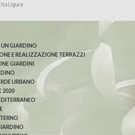
ita Ligure
 UN GIARDINO
NE E REALIZZAZIONE TERRAZZI
NE GIARDINI
RDINO
ERDE URBANO
 2020
EDITERRANEO
E
NTERNO
GIARDINO