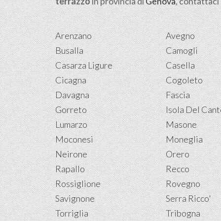
terrazzo
in provincia di
Genova
, contattaci
Arenzano
Avegno
Busalla
Camogli
Casarza Ligure
Casella
Cicagna
Cogoleto
Davagna
Fascia
Gorreto
Isola Del Can
Lumarzo
Masone
Moconesi
Moneglia
Neirone
Orero
Rapallo
Recco
Rossiglione
Rovegno
Savignone
Serra Ricco'
Torriglia
Tribogna