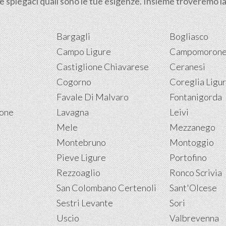
 e spiegaci quali sono le tue esigenze. Insieme troveremo la 
Bargagli
Bogliasco
Campo Ligure
Campomoron
Castiglione Chiavarese
Ceranesi
Cogorno
Coreglia Ligu
Favale Di Malvaro
Fontanigorda
tone
Lavagna
Leivi
Mele
Mezzanego
Montebruno
Montoggio
Pieve Ligure
Portofino
Rezzoaglio
Ronco Scrivia
San Colombano Certenoli
Sant'Olcese
Sestri Levante
Sori
Uscio
Valbrevenna