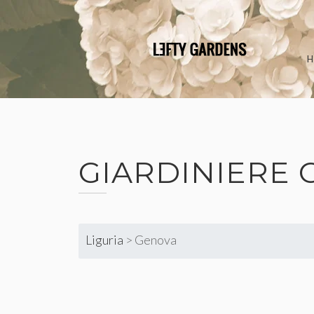
Skip
to
content
GIARDINIERE
Liguria
>
Genova