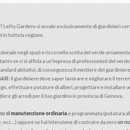
 Lefty Gardens si avvale esclusivamente di giardinieri certif
i in tutta la regione.
nzionale negli spazi e ricco nella scelta del verde ornamen
tanto se ci si affida a un’impresa di professionisti del verde
tandard abitativi, di conseguenza il mestiere del giardiniere n
kill
: il giardiniere deve saper lavorare e migliorare il ter
gn, effettuare potature di alberi, progettare e installare u
iere gli arredi per il tuo giardino in provincia di Genova.
no di
manutenzione ordinaria
e programmata (potatura albe
, ecc...) oppure se hai intenzione di costruire da zero
un nu