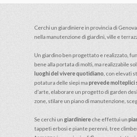
Cerchi un giardiniere in provincia di Genova?
nella manutenzione di giardini, ville e terrazz
Un giardino ben progettato e realizzato, fu
bene alla portata di molti, ma realizzabile sol
luoghi del vivere quotidiano
, con elevati s
potatura delle siepi ma
prevede molteplici s
d’arte, elaborare un progetto di garden desi
zone, stilare un piano di manutenzione, scegl
Se cerchi un
giardiniere
che effettui un
pia
tappeti erbosi e piante perenni, tree climber