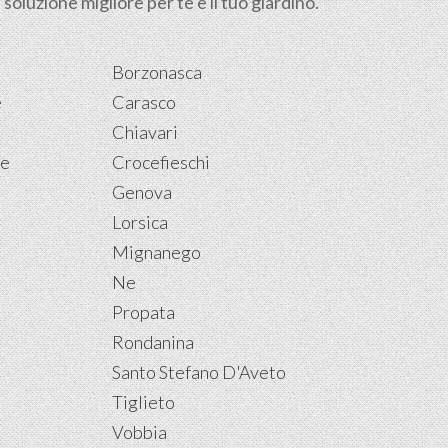
soluzione migliore per te e il tuo giardino.
Borzonasca
e
Carasco
Chiavari
re
Crocefieschi
Genova
Lorsica
Mignanego
Ne
Propata
Rondanina
Santo Stefano D'Aveto
Tiglieto
Vobbia