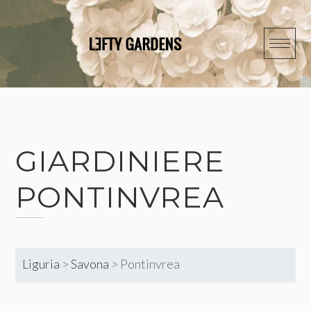
Skip
to
content
GIARDINIERE
PONTINVREA
Liguria
>
Savona
>
Pontinvrea