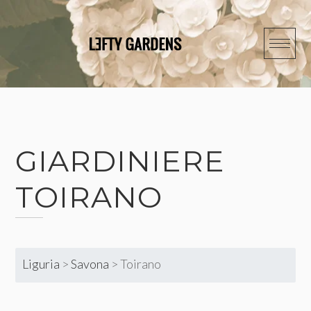
Skip
to
content
GIARDINIERE
TOIRANO
Liguria
>
Savona
>
Toirano