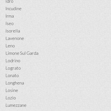
Idro
Incudine
Irma
Iseo
Isorella
Lavenone
Leno
Limone Sul Garda
Lodrino
Lograto
Lonato
Longhena
Losine
Lozio
Lumezzane