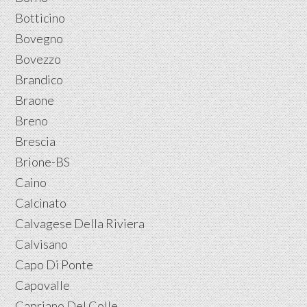
Botticino
Bovegno
Bovezzo
Brandico
Braone
Breno
Brescia
Brione-BS
Caino
Calcinato
Calvagese Della Riviera
Calvisano
Capo Di Ponte
Capovalle
Capriano Del Colle