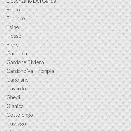
Desenzano Del Garda
Edolo
Erbusco
Esine
Fiesse
Flero
Gambara
Gardone Riviera
Gardone Val Trompia
Gargnano
Gavardo
Ghedi
Gianico
Gottolengo
Gussago