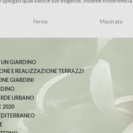
spiegaci quali sono le tue esigenze. Insieme troveremo la so
Fermo
Macerata
 UN GIARDINO
NE E REALIZZAZIONE TERRAZZI
NE GIARDINI
RDINO
ERDE URBANO
 2020
EDITERRANEO
E