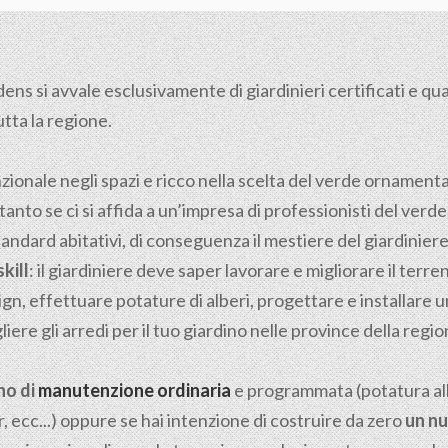
s si avvale esclusivamente di giardinieri certificati e quali
utta la regione.
nzionale negli spazi e ricco nella scelta del verde ornamen
tanto se ci si affida a un’impresa di professionisti del verde
tandard abitativi, di conseguenza il mestiere del giardiniere n
kill
: il giardiniere deve saper lavorare e migliorare il ter
gn, effettuare potature di alberi, progettare e installare u
iere gli arredi per il tuo giardino nelle province della reg
no di
manutenzione ordinaria
e programmata (potatura albe
, ecc...) oppure se hai intenzione di costruire da zero
un nu