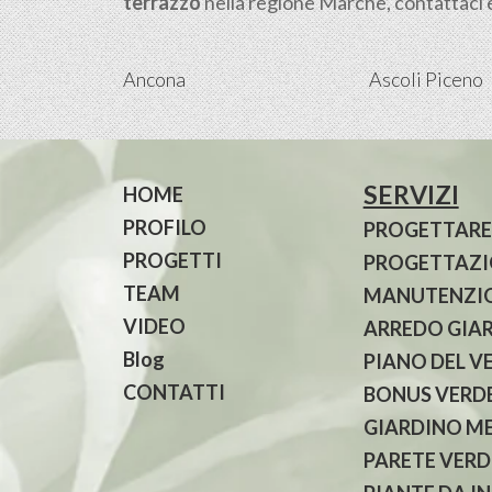
terrazzo
nella regione Marche, contattaci e 
Ancona
Ascoli Piceno
SERVIZI
HOME
PROFILO
PROGETTARE
PROGETTI
PROGETTAZIO
TEAM
MANUTENZIO
VIDEO
ARREDO GIA
Blog
PIANO DEL V
CONTATTI
BONUS VERDE
GIARDINO M
PARETE VERD