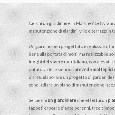
Cerchi un giardiniere in Marche? Lefty Garden
manutenzione di giardini, ville e terrazzi in t
Un giardino ben progettato e realizzato, fu
bene alla portata di molti, ma realizzabile sol
luoghi del vivere quotidiano
, con elevati s
potatura delle siepi ma
prevede molteplici s
d’arte, elaborare un progetto di garden desi
zone, stilare un piano di manutenzione, scegl
Se cerchi
un giardiniere
che effettui un
pia
tappeti erbosi e piante perenni, tree climber