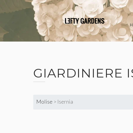
Skip
to
content
GIARDINIERE 
Molise
>
Isernia