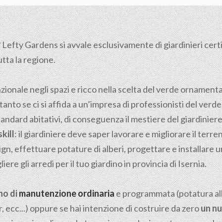
 Lefty Gardens si avvale esclusivamente di giardinieri certifi
utta la regione.
nzionale negli spazi e ricco nella scelta del verde ornamen
tanto se ci si affida a un’impresa di professionisti del verde
tandard abitativi, di conseguenza il mestiere del giardiniere n
kill
: il giardiniere deve saper lavorare e migliorare il ter
gn, effettuare potature di alberi, progettare e installare u
ere gli arredi per il tuo giardino in provincia di Isernia.
no di
manutenzione ordinaria
e programmata (potatura albe
, ecc...) oppure se hai intenzione di costruire da zero
un nu