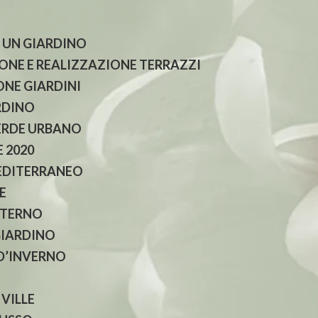
 UN GIARDINO
NE E REALIZZAZIONE TERRAZZI
NE GIARDINI
RDINO
ERDE URBANO
 2020
EDITERRANEO
E
NTERNO
GIARDINO
 D’INVERNO
 VILLE