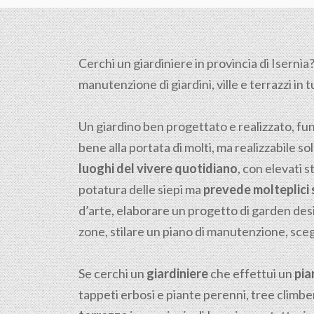
Cerchi un giardiniere in provincia di Isernia?
manutenzione di giardini, ville e terrazzi in t
Un giardino ben progettato e realizzato, fu
bene alla portata di molti, ma realizzabile sol
luoghi del vivere quotidiano
, con elevati s
potatura delle siepi ma
prevede molteplici s
d’arte, elaborare un progetto di garden desi
zone, stilare un piano di manutenzione, scegli
Se cerchi un
giardiniere
che effettui un
pia
tappeti erbosi e piante perenni, tree climber