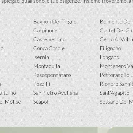
e spiegaci quali sono le tue esigenze. Insieme troveremo la s
Bagnoli Del Trigno
Belmonte Del 
Carpinone
Castel Del Gi
Castelverrino
Cerro Al Volt
no
Conca Casale
Filignano
Isernia
Longano
Montaquila
Montenero Val
Pescopennataro
Pettoranello 
a
Pozzilli
Rionero Sanni
olturno
San Pietro Avellana
Sant'Agapito
el Molise
Scapoli
Sessano Del M