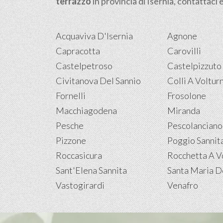
terrazzo
in provincia di Isernia, contattaci 
Acquaviva D'Isernia
Agnone
Capracotta
Carovilli
Castelpetroso
Castelpizzuto
Civitanova Del Sannio
Colli A Voltur
Fornelli
Frosolone
Macchiagodena
Miranda
Pesche
Pescolanciano
Pizzone
Poggio Sannit
Roccasicura
Rocchetta A V
Sant'Elena Sannita
Santa Maria D
Vastogirardi
Venafro