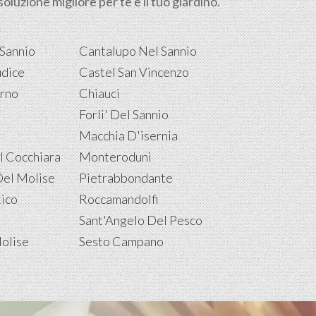
oluzione migliore per te e il tuo giardino.
Sannio
Cantalupo Nel Sannio
udice
Castel San Vincenzo
urno
Chiauci
Forli' Del Sannio
Macchia D'isernia
 Cocchiara
Monteroduni
Del Molise
Pietrabbondante
tico
Roccamandolfi
Sant'Angelo Del Pesco
olise
Sesto Campano