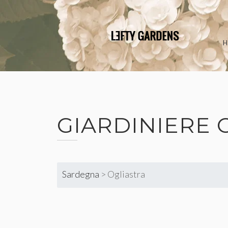
Skip
to
content
GIARDINIERE 
Sardegna
>
Ogliastra