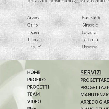
terrazzo
in provincia di Ogliastra, contattac
Arzana
Bari Sardo
Gairo
Girasole
Loceri
Lotzorai
Talana
Tertenia
Urzulei
Ussassai
SERVIZI
HOME
PROFILO
PROGETTARE
PROGETTI
PROGETTAZIO
TEAM
MANUTENZIO
VIDEO
ARREDO GIA
Blog