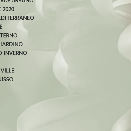
ERDE URBANO
 2020
EDITERRANEO
E
NTERNO
GIARDINO
 D’INVERNO
 VILLE
LUSSO