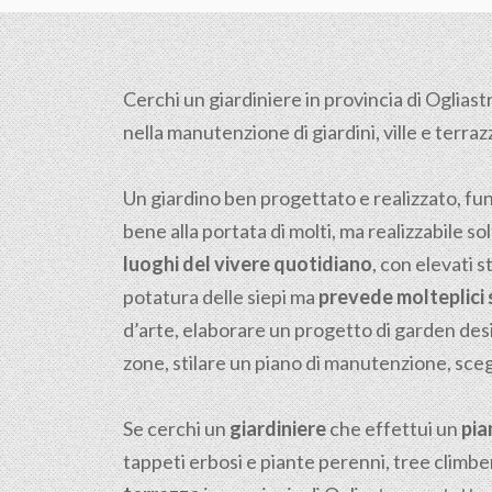
Cerchi un giardiniere in provincia di Ogliastr
nella manutenzione di giardini, ville e terrazz
Un giardino ben progettato e realizzato, fu
bene alla portata di molti, ma realizzabile sol
luoghi del vivere quotidiano
, con elevati s
potatura delle siepi ma
prevede molteplici s
d’arte, elaborare un progetto di garden desi
zone, stilare un piano di manutenzione, scegli
Se cerchi un
giardiniere
che effettui un
pia
tappeti erbosi e piante perenni, tree climber