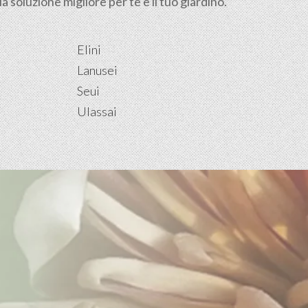
 soluzione migliore per te e il tuo giardino.
Elini
Lanusei
Seui
Ulassai