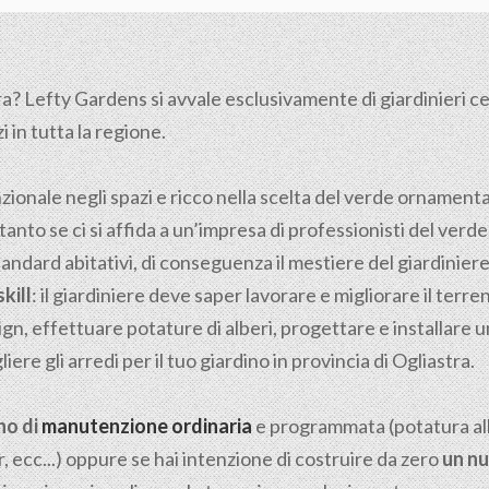
a? Lefty Gardens si avvale esclusivamente di giardinieri cert
i in tutta la regione.
nzionale negli spazi e ricco nella scelta del verde ornamen
tanto se ci si affida a un’impresa di professionisti del verde
tandard abitativi, di conseguenza il mestiere del giardiniere n
kill
: il giardiniere deve saper lavorare e migliorare il ter
gn, effettuare potature di alberi, progettare e installare u
ere gli arredi per il tuo giardino in provincia di Ogliastra.
no di
manutenzione ordinaria
e programmata (potatura albe
, ecc...) oppure se hai intenzione di costruire da zero
un nu