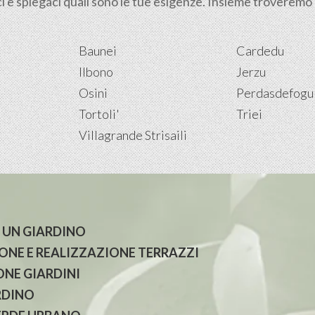
i e spiegaci quali sono le tue esigenze. Insieme troveremo la
Baunei
Cardedu
Ilbono
Jerzu
Osini
Perdasdefogu
Tortoli'
Triei
Villagrande Strisaili
 UN GIARDINO
NE E REALIZZAZIONE TERRAZZI
NE GIARDINI
RDINO