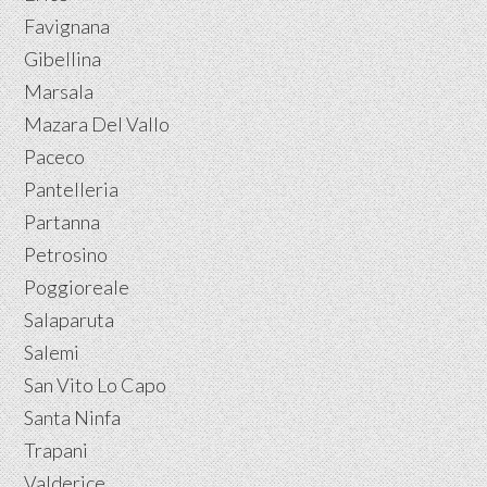
Favignana
Gibellina
Marsala
Mazara Del Vallo
Paceco
Pantelleria
Partanna
Petrosino
Poggioreale
Salaparuta
Salemi
San Vito Lo Capo
Santa Ninfa
Trapani
Valderice