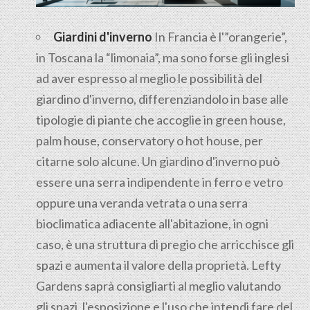
Giardini d'inverno
In Francia è l'”orangerie”,
in Toscana la “limonaia”, ma sono forse gli inglesi
ad aver espresso al meglio le possibilità del
giardino d'inverno, differenziandolo in base alle
tipologie di piante che accoglie in green house,
palm house, conservatory o hot house, per
citarne solo alcune. Un giardino d'inverno può
essere una serra indipendente in ferro e vetro
oppure una veranda vetrata o una serra
bioclimatica adiacente all'abitazione, in ogni
caso, è una struttura di pregio che arricchisce gli
spazi e aumenta il valore della proprietà. Lefty
Gardens saprà consigliarti al meglio valutando
gli spazi, l'esposizione e l'uso che intendi fare del