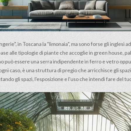
ngerie”, in Toscana la “limonaia”, ma sono forse gli inglesi a
base alle tipologie di piante che accoglie in green house, 
rno può essere una serra indipendente in ferro e vetro opp
ogni caso, è una struttura di pregio che arricchisce gli spaz
tando gli spazi, l'esposizione e l'uso che intendi fare del t