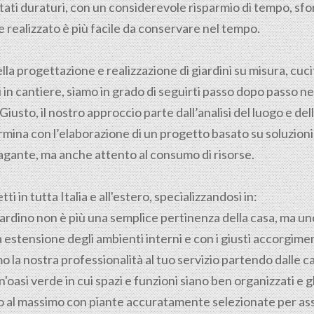
ultati duraturi, con un considerevole risparmio di tempo, sf
realizzato è più facile da conservare nel tempo.
ella
progettazione
e realizzazione di giardini su misura, cuci
in cantiere, siamo in grado di seguirti passo dopo passo nel
iusto, il nostro approccio parte dall’analisi del luogo e delle
mina con l’elaborazione di un progetto basato su soluzioni e
gante, ma anche attento al consumo di risorse.
i in tutta Italia e all'estero, specializzandosi in:
 giardino non è più una semplice pertinenza della casa, ma un
 estensione degli ambienti interni e con i giusti accorgimen
 la nostra professionalità al tuo servizio partendo dalle ca
'oasi verde in cui spazi e funzioni siano ben organizzati e 
ino al massimo con piante accuratamente selezionate per as