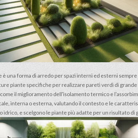
le è una forma di arredo per spazi interni ed esterni sempr
ure piante specifiche per realizzare pareti verdi di grande e
 come il miglioramento dell'isolamento termico e l'assorbime
le, interna o esterna, valutando il contesto e le caratteri
no idrico, e scelgono le piante più adatte per un risultato d