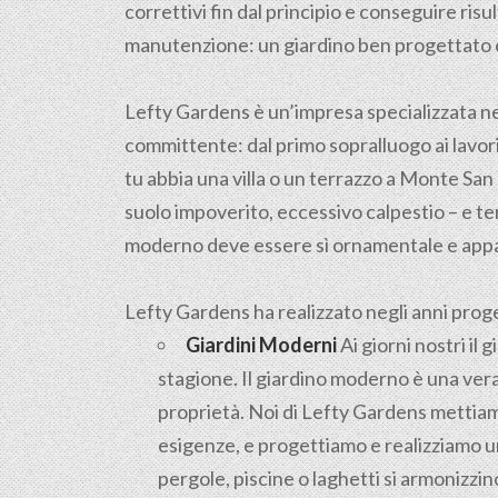
correttivi fin dal principio e conseguire ris
manutenzione: un giardino ben progettato e 
Lefty Gardens è un’impresa specializzata n
committente: dal primo sopralluogo ai lavori 
tu abbia una villa o un terrazzo a Monte San G
suolo impoverito, eccessivo calpestio – e ter
moderno deve essere sì ornamentale e appa
Lefty Gardens ha realizzato negli anni progett
Giardini Moderni
Ai giorni nostri il
stagione. Il giardino moderno è una vera
proprietà. Noi di Lefty Gardens mettiamo
esigenze, e progettiamo e realizziamo un
pergole, piscine o laghetti si armonizz