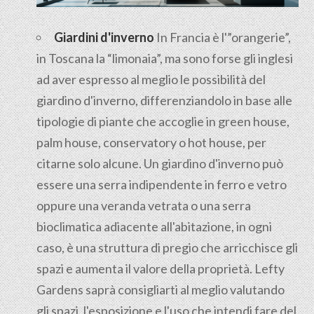
Giardini d'inverno
In Francia è l'”orangerie”,
in Toscana la “limonaia”, ma sono forse gli inglesi
ad aver espresso al meglio le possibilità del
giardino d'inverno, differenziandolo in base alle
tipologie di piante che accoglie in green house,
palm house, conservatory o hot house, per
citarne solo alcune. Un giardino d'inverno può
essere una serra indipendente in ferro e vetro
oppure una veranda vetrata o una serra
bioclimatica adiacente all'abitazione, in ogni
caso, è una struttura di pregio che arricchisce gli
spazi e aumenta il valore della proprietà. Lefty
Gardens saprà consigliarti al meglio valutando
gli spazi, l'esposizione e l'uso che intendi fare del