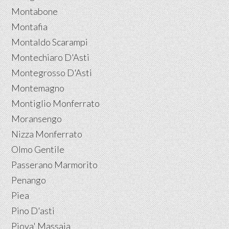
Montabone
Montafia
Montaldo Scarampi
Montechiaro D'Asti
Montegrosso D'Asti
Montemagno
Montiglio Monferrato
Moransengo
Nizza Monferrato
Olmo Gentile
Passerano Marmorito
Penango
Piea
Pino D'asti
Piova' Massaia