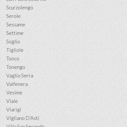
Scurzolengo
Serole
Sessame
Settime
Soglio
Tigliole
Tonco
Tonengo
Vaglio Serra
Valfenera
Vesime
Viale
Viarigi
Vigliano D'Asti
Villa San Secondo