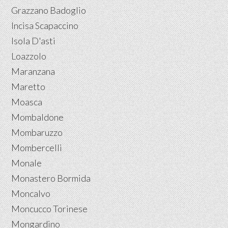
Grazzano Badoglio
Incisa Scapaccino
Isola D'asti
Loazzolo
Maranzana
Maretto
Moasca
Mombaldone
Mombaruzzo
Mombercelli
Monale
Monastero Bormida
Moncalvo
Moncucco Torinese
Mongardino