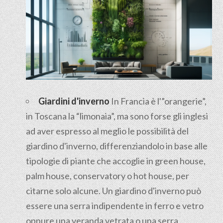
Giardini d'inverno
In Francia è l'”orangerie”,
in Toscana la “limonaia”, ma sono forse gli inglesi
ad aver espresso al meglio le possibilità del
giardino d'inverno, differenziandolo in base alle
tipologie di piante che accoglie in green house,
palm house, conservatory o hot house, per
citarne solo alcune. Un giardino d'inverno può
essere una serra indipendente in ferro e vetro
oppure una veranda vetrata o una serra