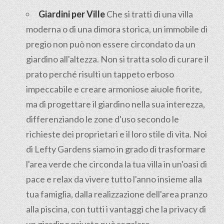
Giardini per Ville
Che si tratti di una villa
moderna o di una dimora storica, un immobile di
pregio non può non essere circondato da un
giardino all'altezza. Non si tratta solo di curare il
prato perché risulti un tappeto erboso
impeccabile e creare armoniose aiuole fiorite,
ma di progettare il giardino nella sua interezza,
differenziando le zone d'uso secondo le
richieste dei proprietari e il loro stile di vita. Noi
di Lefty Gardens siamo in grado di trasformare
l'area verde che circonda la tua villa in un'oasi di
pace e relax da vivere tutto l'anno insieme alla
tua famiglia, dalla realizzazione dell'area pranzo
alla piscina, con tutti i vantaggi che la privacy di
un giardino privato può regalare.