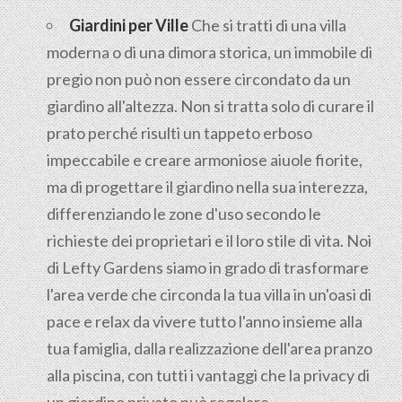
Giardini per Ville
Che si tratti di una villa
moderna o di una dimora storica, un immobile di
pregio non può non essere circondato da un
giardino all'altezza. Non si tratta solo di curare il
prato perché risulti un tappeto erboso
impeccabile e creare armoniose aiuole fiorite,
ma di progettare il giardino nella sua interezza,
differenziando le zone d'uso secondo le
richieste dei proprietari e il loro stile di vita. Noi
di Lefty Gardens siamo in grado di trasformare
l'area verde che circonda la tua villa in un'oasi di
pace e relax da vivere tutto l'anno insieme alla
tua famiglia, dalla realizzazione dell'area pranzo
alla piscina, con tutti i vantaggi che la privacy di
un giardino privato può regalare.