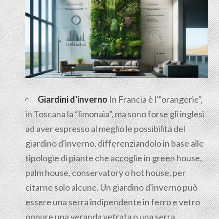
Giardini d'inverno
In Francia è l'”orangerie”,
in Toscana la “limonaia”, ma sono forse gli inglesi
ad aver espresso al meglio le possibilità del
giardino d'inverno, differenziandolo in base alle
tipologie di piante che accoglie in green house,
palm house, conservatory o hot house, per
citarne solo alcune. Un giardino d'inverno può
essere una serra indipendente in ferro e vetro
oppure una veranda vetrata o una serra