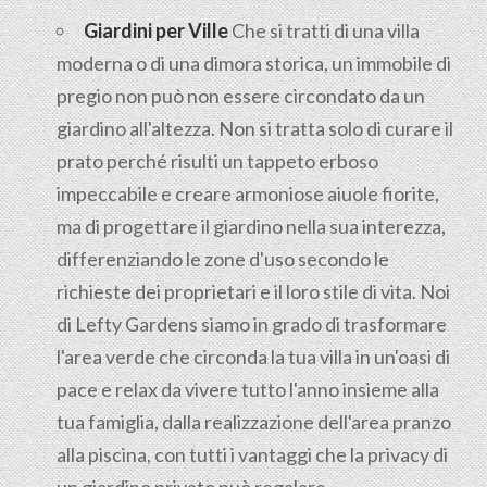
Giardini per Ville
Che si tratti di una villa
moderna o di una dimora storica, un immobile di
pregio non può non essere circondato da un
giardino all'altezza. Non si tratta solo di curare il
prato perché risulti un tappeto erboso
impeccabile e creare armoniose aiuole fiorite,
ma di progettare il giardino nella sua interezza,
differenziando le zone d'uso secondo le
richieste dei proprietari e il loro stile di vita. Noi
di Lefty Gardens siamo in grado di trasformare
l'area verde che circonda la tua villa in un'oasi di
pace e relax da vivere tutto l'anno insieme alla
tua famiglia, dalla realizzazione dell'area pranzo
alla piscina, con tutti i vantaggi che la privacy di
un giardino privato può regalare.