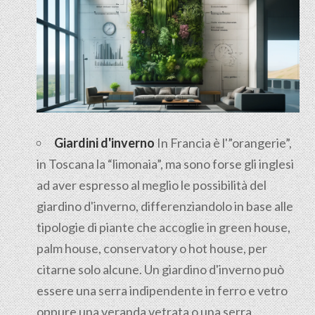
Giardini d'inverno
In Francia è l'”orangerie”,
in Toscana la “limonaia”, ma sono forse gli inglesi
ad aver espresso al meglio le possibilità del
giardino d'inverno, differenziandolo in base alle
tipologie di piante che accoglie in green house,
palm house, conservatory o hot house, per
citarne solo alcune. Un giardino d'inverno può
essere una serra indipendente in ferro e vetro
oppure una veranda vetrata o una serra