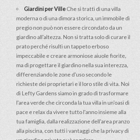
Giardini per Ville
Che si tratti di una villa
moderna o di una dimora storica, un immobile di
pregio non può non essere circondato da un
giardino all'altezza. Non si tratta solo di curare il
prato perché risulti un tappeto erboso
impeccabile e creare armoniose aiuole fiorite,
ma di progettare il giardino nella sua interezza,
differenziando le zone d'uso secondo le
richieste dei proprietari e il loro stile di vita. Noi
di Lefty Gardens siamo in grado di trasformare
l'area verde che circonda la tua villa in un'oasi di
pace e relax da vivere tutto l'anno insieme alla
tua famiglia, dalla realizzazione dell'area pranzo
alla piscina, con tutti i vantaggi che la privacy di
un giardino privato può regalare.