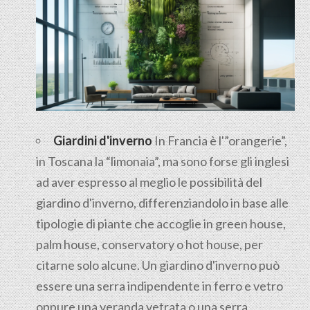
Giardini d'inverno
In Francia è l'”orangerie”,
in Toscana la “limonaia”, ma sono forse gli inglesi
ad aver espresso al meglio le possibilità del
giardino d'inverno, differenziandolo in base alle
tipologie di piante che accoglie in green house,
palm house, conservatory o hot house, per
citarne solo alcune. Un giardino d'inverno può
essere una serra indipendente in ferro e vetro
oppure una veranda vetrata o una serra