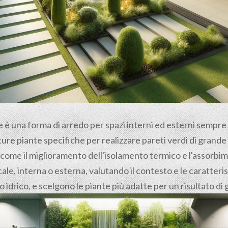
le è una forma di arredo per spazi interni ed esterni sempr
ure piante specifiche per realizzare pareti verdi di grande e
 come il miglioramento dell'isolamento termico e l'assorbime
le, interna o esterna, valutando il contesto e le caratteri
no idrico, e scelgono le piante più adatte per un risultato d