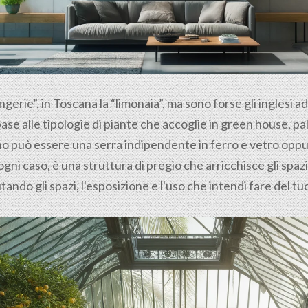
ngerie”, in Toscana la “limonaia”, ma sono forse gli inglesi a
base alle tipologie di piante che accoglie in green house, 
rno può essere una serra indipendente in ferro e vetro opp
ogni caso, è una struttura di pregio che arricchisce gli spaz
tando gli spazi, l'esposizione e l'uso che intendi fare del t