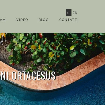
IT
EN
EAM
VIDEO
BLOG
CONTATTI
INI
ORTACESUS