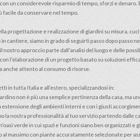
i, con un considerevole risparmio di tempo, sforzi e denar
ù facile da conservare nel tempo.
ella
progettazione
e realizzazione di giardini su misura, cuci
in cantiere, siamo in grado di seguirti passo dopo passo nel
il nostro approccio parte dall’analisi del luogo e delle possib
con l’elaborazione di un progetto basato su soluzioni effica
 anche attento al consumo di risorse.
i in tutta Italia e all'estero, specializzandosi in:
 giardino non è più una semplice pertinenza della casa, ma un
 estensione degli ambienti interni e con i giusti accorgimen
 la nostra professionalità al tuo servizio partendo dalle ca
'oasi verde in cui spazi e funzioni siano ben organizzati e 
ino al massimo con piante accuratamente selezionate per as