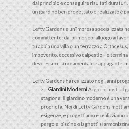
dal principio e conseguire risultati duratur
un giardino ben progettato e realizzato è pi
Lefty Gardens è un’impresa specializzata n
committente: dal primo sopralluogo ai lavori 
tu abbia una villa o un terrazzo a Ortacesus, 
impoverito, eccessivo calpestio – e termina 
deve essere sì ornamentale e appagante, ma
Lefty Gardens ha realizzato negli anni progett
Giardini Moderni
Ai giorni nostri il
stagione. Il giardino moderno è una vera
proprietà. Noi di Lefty Gardens mettiamo
esigenze, e progettiamo e realizziamo un
pergole, piscine o laghetti si armonizz