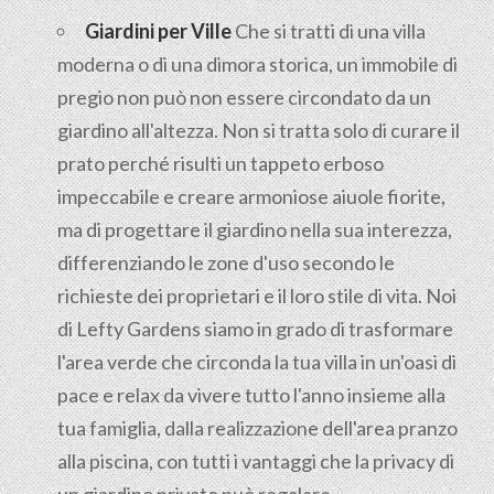
Giardini per Ville
Che si tratti di una villa
moderna o di una dimora storica, un immobile di
pregio non può non essere circondato da un
giardino all'altezza. Non si tratta solo di curare il
prato perché risulti un tappeto erboso
impeccabile e creare armoniose aiuole fiorite,
ma di progettare il giardino nella sua interezza,
differenziando le zone d'uso secondo le
richieste dei proprietari e il loro stile di vita. Noi
di Lefty Gardens siamo in grado di trasformare
l'area verde che circonda la tua villa in un'oasi di
pace e relax da vivere tutto l'anno insieme alla
tua famiglia, dalla realizzazione dell'area pranzo
alla piscina, con tutti i vantaggi che la privacy di
un giardino privato può regalare.