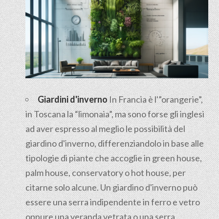
Giardini d'inverno
In Francia è l'”orangerie”,
in Toscana la “limonaia”, ma sono forse gli inglesi
ad aver espresso al meglio le possibilità del
giardino d'inverno, differenziandolo in base alle
tipologie di piante che accoglie in green house,
palm house, conservatory o hot house, per
citarne solo alcune. Un giardino d'inverno può
essere una serra indipendente in ferro e vetro
oppure una veranda vetrata o una serra