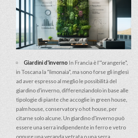
Giardini d'inverno
In Francia è l'”orangerie”,
in Toscana la “limonaia”, ma sono forse gli inglesi
ad aver espresso al meglio le possibilità del
giardino d'inverno, differenziandolo in base alle
tipologie di piante che accoglie in green house,
palm house, conservatory o hot house, per
citarne solo alcune. Un giardino d'inverno può
essere una serra indipendente in ferro e vetro
oppure una veranda vetrata o una serra