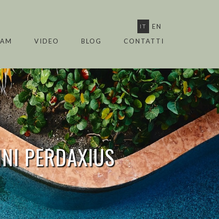
IT
EN
EAM
VIDEO
BLOG
CONTATTI
INI
PERDAXIUS