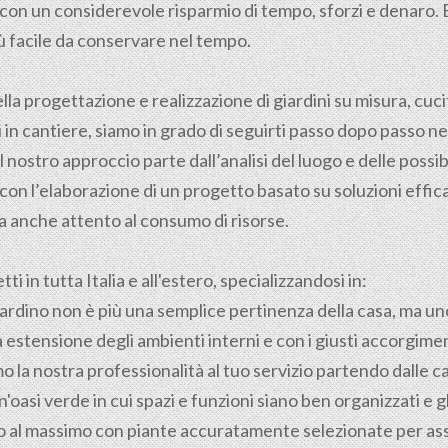
i, con un considerevole risparmio di tempo, sforzi e denar
ù facile da conservare nel tempo.
ella
progettazione
e realizzazione di giardini su misura, cuci
in cantiere, siamo in grado di seguirti passo dopo passo nel
l nostro approccio parte dall’analisi del luogo e delle possibi
con l’elaborazione di un progetto basato su soluzioni effica
 anche attento al consumo di risorse.
i in tutta Italia e all'estero, specializzandosi in:
 giardino non è più una semplice pertinenza della casa, ma un
 estensione degli ambienti interni e con i giusti accorgimen
 la nostra professionalità al tuo servizio partendo dalle ca
'oasi verde in cui spazi e funzioni siano ben organizzati e 
ino al massimo con piante accuratamente selezionate per as