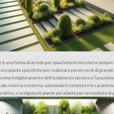
le è una forma di arredo per spazi interni ed esterni sempr
ure piante specifiche per realizzare pareti verdi di grande e
 come il miglioramento dell'isolamento termico e l'assorbime
le, interna o esterna, valutando il contesto e le caratteri
no idrico, e scelgono le piante più adatte per un risultato d