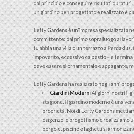
dal principio e conseguire risultati duratur
un giardino ben progettato e realizzato è pi
Lefty Gardens è un’impresa specializzata n
committente: dal primo sopralluogo ai lavori 
tu abbia una villa o un terrazzo a Perdaxius, i
impoverito, eccessivo calpestio – e termina 
deve essere sì ornamentale e appagante, ma
Lefty Gardens ha realizzato negli anni progett
Giardini Moderni
Ai giorni nostri il
stagione. Il giardino moderno è una vera
proprietà. Noi di Lefty Gardens mettiamo
esigenze, e progettiamo e realizziamo un
pergole, piscine o laghetti si armonizz