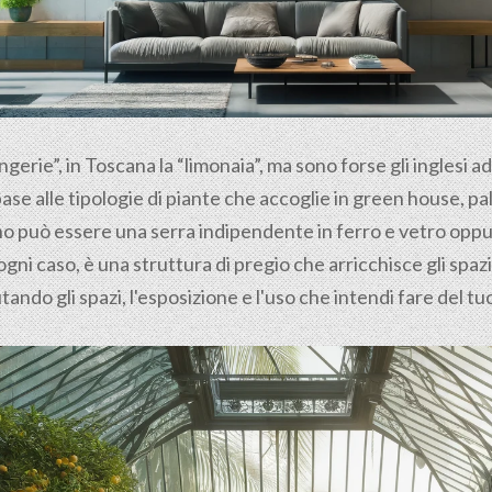
ngerie”, in Toscana la “limonaia”, ma sono forse gli inglesi a
base alle tipologie di piante che accoglie in green house, 
rno può essere una serra indipendente in ferro e vetro opp
ogni caso, è una struttura di pregio che arricchisce gli spaz
tando gli spazi, l'esposizione e l'uso che intendi fare del t