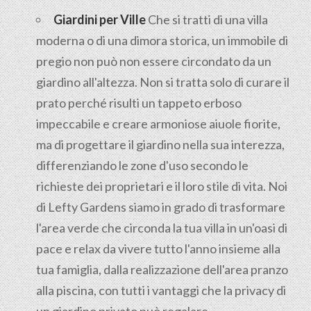
Giardini per Ville
Che si tratti di una villa
moderna o di una dimora storica, un immobile di
pregio non può non essere circondato da un
giardino all'altezza. Non si tratta solo di curare il
prato perché risulti un tappeto erboso
impeccabile e creare armoniose aiuole fiorite,
ma di progettare il giardino nella sua interezza,
differenziando le zone d'uso secondo le
richieste dei proprietari e il loro stile di vita. Noi
di Lefty Gardens siamo in grado di trasformare
l'area verde che circonda la tua villa in un'oasi di
pace e relax da vivere tutto l'anno insieme alla
tua famiglia, dalla realizzazione dell'area pranzo
alla piscina, con tutti i vantaggi che la privacy di
un giardino privato può regalare.