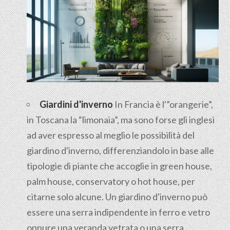
Giardini d'inverno
In Francia è l'”orangerie”,
in Toscana la “limonaia”, ma sono forse gli inglesi
ad aver espresso al meglio le possibilità del
giardino d'inverno, differenziandolo in base alle
tipologie di piante che accoglie in green house,
palm house, conservatory o hot house, per
citarne solo alcune. Un giardino d'inverno può
essere una serra indipendente in ferro e vetro
oppure una veranda vetrata o una serra