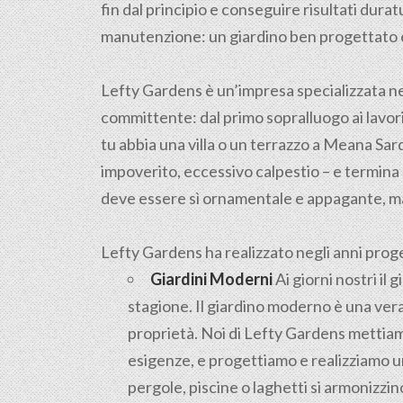
fin dal principio e conseguire risultati dur
manutenzione: un giardino ben progettato e 
Lefty Gardens è un’impresa specializzata n
committente: dal primo sopralluogo ai lavori 
tu abbia una villa o un terrazzo a Meana Sardo
impoverito, eccessivo calpestio – e termina 
deve essere sì ornamentale e appagante, ma
Lefty Gardens ha realizzato negli anni progett
Giardini Moderni
Ai giorni nostri il
stagione. Il giardino moderno è una vera
proprietà. Noi di Lefty Gardens mettiamo
esigenze, e progettiamo e realizziamo un
pergole, piscine o laghetti si armonizz