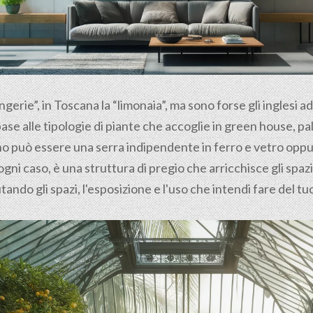
ngerie”, in Toscana la “limonaia”, ma sono forse gli inglesi a
base alle tipologie di piante che accoglie in green house, 
rno può essere una serra indipendente in ferro e vetro opp
ogni caso, è una struttura di pregio che arricchisce gli spaz
tando gli spazi, l'esposizione e l'uso che intendi fare del t