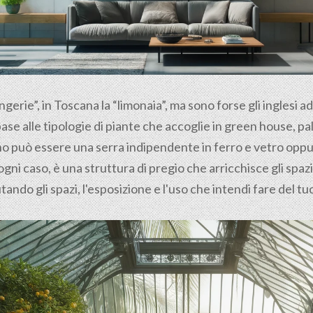
ngerie”, in Toscana la “limonaia”, ma sono forse gli inglesi a
base alle tipologie di piante che accoglie in green house, 
rno può essere una serra indipendente in ferro e vetro opp
ogni caso, è una struttura di pregio che arricchisce gli spaz
tando gli spazi, l'esposizione e l'uso che intendi fare del t