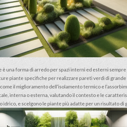
le è una forma di arredo per spazi interni ed esterni sempr
ure piante specifiche per realizzare pareti verdi di grande e
 come il miglioramento dell'isolamento termico e l'assorbime
le, interna o esterna, valutando il contesto e le caratteri
no idrico, e scelgono le piante più adatte per un risultato d