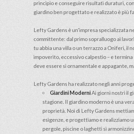
principio e conseguire risultati duraturi, 
giardino ben progettato e realizzato è più f
Lefty Gardens è un’impresa specializzata n
committente: dal primo sopralluogo ai lavori 
tu abbia una villa o un terrazzo a Oniferi, il 
impoverito, eccessivo calpestio – e termina 
deve essere sì ornamentale e appagante, ma
Lefty Gardens ha realizzato negli anni progett
Giardini Moderni
Ai giorni nostri il
stagione. Il giardino moderno è una vera
proprietà. Noi di Lefty Gardens mettiamo
esigenze, e progettiamo e realizziamo un
pergole, piscine o laghetti si armonizz