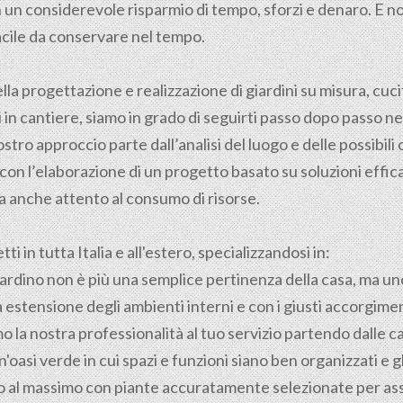
con un considerevole risparmio di tempo, sforzi e denaro. E
acile da conservare nel tempo.
ella
progettazione
e realizzazione di giardini su misura, cuci
in cantiere, siamo in grado di seguirti passo dopo passo nel
nostro approccio parte dall’analisi del luogo e delle possibili
con l’elaborazione di un progetto basato su soluzioni effica
 anche attento al consumo di risorse.
i in tutta Italia e all'estero, specializzandosi in:
 giardino non è più una semplice pertinenza della casa, ma un
 estensione degli ambienti interni e con i giusti accorgimen
 la nostra professionalità al tuo servizio partendo dalle ca
'oasi verde in cui spazi e funzioni siano ben organizzati e 
ino al massimo con piante accuratamente selezionate per as