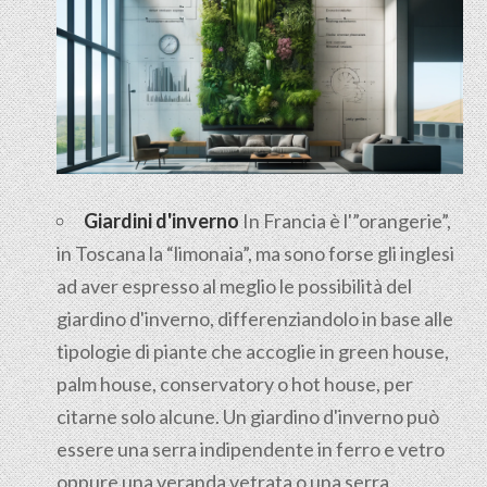
Giardini d'inverno
In Francia è l'”orangerie”,
in Toscana la “limonaia”, ma sono forse gli inglesi
ad aver espresso al meglio le possibilità del
giardino d'inverno, differenziandolo in base alle
tipologie di piante che accoglie in green house,
palm house, conservatory o hot house, per
citarne solo alcune. Un giardino d'inverno può
essere una serra indipendente in ferro e vetro
oppure una veranda vetrata o una serra