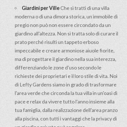
Giardini per Ville
Che si tratti di una villa
moderna o di una dimora storica, un immobile di
pregio non può non essere circondato da un
giardino all'altezza. Non si tratta solo di curare il
prato perché risulti un tappeto erboso
impeccabile e creare armoniose aiuole fiorite,
ma di progettare il giardino nella sua interezza,
differenziando le zone d'uso secondo le
richieste dei proprietari e il loro stile di vita. Noi
di Lefty Gardens siamo in grado di trasformare
l'area verde che circonda la tua villa in un'oasi di
pace e relax da vivere tutto l'anno insieme alla
tua famiglia, dalla realizzazione dell'area pranzo
alla piscina, con tutti i vantaggi che la privacy di
un giardino privato può regalare.